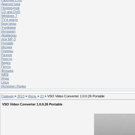
Диагностика
Переводчик
CD and DVD
Windows 7
TV в инете
Браузеры
Учебники
Интернет
Драйверы
Для MP-3
Portable
Иконки
Плееры
Разное
Реестр
Видео
Почта
Флэшка
WEB
Игры
Linux
Интернет Радио
Главная
»
2013
»
Июль
»
23
» VSO Video Converter 1.0.0.26 Portable
VSO Video Converter 1.0.0.26 Portable