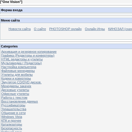
[
"One Vision"
]
Форма входа
Меню сайта
Новости сайта
О сайте
PHOTOSHOP онлайн
Онлайн Игры
КИНОЗАЛ (скач
Categories
Архивация и резервное копирование
Графика (Редакторы и конвертеры)
HTML редакторы и утилиты
Мультимедиа ( Редакторы)
Настройка компьютера
Файловые менеджеры
Утилиты для мобилы
Кодеки и ковертеры
Эмулятор CD/DVD дисков.
Менеджеры закачек
Дисковые утилиты
Офисные утилиты
Работа с текстом
Восстановление данных
Руссификаторы
Украшательства
Общение в сети
Windows Vista
КПК и прочее
Катализаторы
Безопасность
Рабочий стол