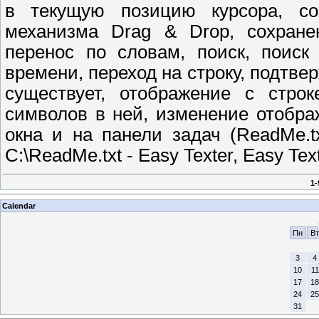
в текущую позицию курсора, сох
механизма Drag & Drop, сохран
перенос по словам, поиск, поиск
времени, переход на строку, подтве
существует, отображение с строк
символов в ней, изменение отобра
окна и на панели задач (ReadMe.txt
C:\ReadMe.txt - Easy Texter, Easy Tex
1-
Calendar
Пн
Вт
3
4
10
11
17
18
24
25
31