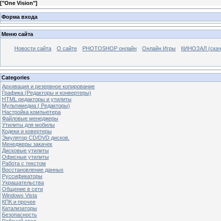
[
"One Vision"
]
Форма входа
Меню сайта
Новости сайта
О сайте
PHOTOSHOP онлайн
Онлайн Игры
КИНОЗАЛ (скач
Categories
Архивация и резервное копирование
Графика (Редакторы и конвертеры)
HTML редакторы и утилиты
Мультимедиа ( Редакторы)
Настройка компьютера
Файловые менеджеры
Утилиты для мобилы
Кодеки и ковертеры
Эмулятор CD/DVD дисков.
Менеджеры закачек
Дисковые утилиты
Офисные утилиты
Работа с текстом
Восстановление данных
Руссификаторы
Украшательства
Общение в сети
Windows Vista
КПК и прочее
Катализаторы
Безопасность
Рабочий стол