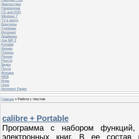
Диагностика
Переводчик
CD and DVD
Windows 7
TV в инете
Браузеры
Учебники
Интернет
Драйверы
Для MP-3
Portable
Иконки
Плееры
Разное
Реестр
Видео
Почта
Флэшка
WEB
Игры
Linux
Интернет Радио
Главная
»
Работа с текстом
calibre + Portable
Программа с набором функций,
электронных книг. В ее состав 