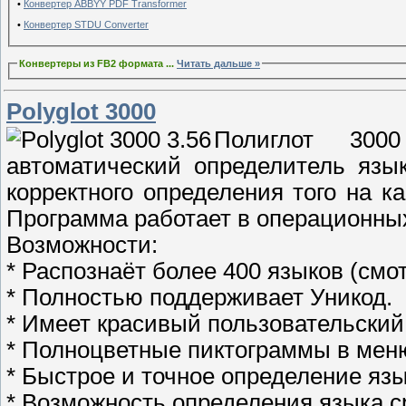
•
Конвертер ABBYY PDF Transformer
•
Конвертер STDU Converter
Конвертеры из FB2 формата
...
Читать дальше »
Polyglot 3000
Полиглот 300
автоматический определитель язы
корректного определения того на к
Программа работает в операционных
Возможности:
* Распознаёт более 400 языков (смот
* Полностью поддерживает Уникод.
* Имеет красивый пользовательский
* Полноцветные пиктограммы в мен
* Быстрое и точное определение язы
* Возможность определения языка с