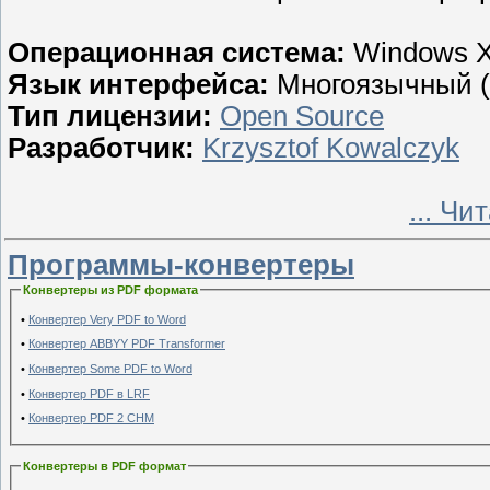
Операционная система:
Windows X
Язык интерфейса:
Многоязычный (в
Тип лицензии:
Open Source
Разработчик:
Krzysztof Kowalczyk
...
Чит
Программы-конвертеры
Конвертеры из PDF формата
•
Конвертер Very PDF to Word
•
Конвертер ABBYY PDF Transformer
•
Конвертер Some PDF to Word
•
Конвертер PDF в LRF
•
Конвертер PDF 2 CHM
Конвертеры в PDF формат