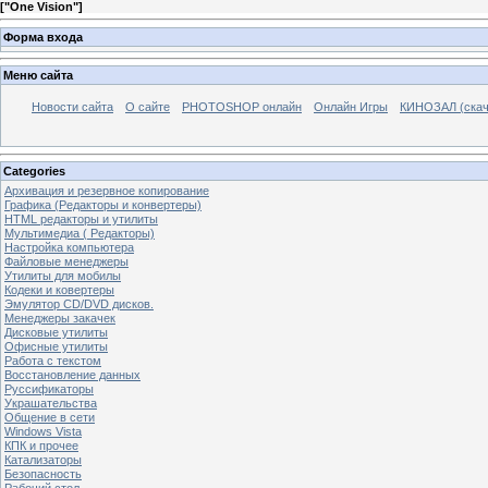
[
"One Vision"
]
Форма входа
Меню сайта
Новости сайта
О сайте
PHOTOSHOP онлайн
Онлайн Игры
КИНОЗАЛ (скач
Categories
Архивация и резервное копирование
Графика (Редакторы и конвертеры)
HTML редакторы и утилиты
Мультимедиа ( Редакторы)
Настройка компьютера
Файловые менеджеры
Утилиты для мобилы
Кодеки и ковертеры
Эмулятор CD/DVD дисков.
Менеджеры закачек
Дисковые утилиты
Офисные утилиты
Работа с текстом
Восстановление данных
Руссификаторы
Украшательства
Общение в сети
Windows Vista
КПК и прочее
Катализаторы
Безопасность
Рабочий стол