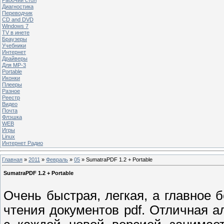
Диагностика
Переводчик
CD and DVD
Windows 7
TV в инете
Браузеры
Учебники
Интернет
Драйверы
Для MP-3
Portable
Иконки
Плееры
Разное
Реестр
Видео
Почта
Флэшка
WEB
Игры
Linux
Интернет Радио
Главная
»
2011
»
Февраль
»
05
» SumatraPDF 1.2 + Portable
SumatraPDF 1.2 + Portable
Очень быстрая, легкая, а главное 
чтения документов pdf. Отличная а