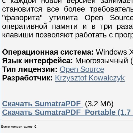
с каждой новой версией занимае
становится все более требовател
"фаворита" утилита Open Sour
оперативной памяти и в три раза
клавиши позволяют работать с прог
Операционная система:
Windows X
Язык интерфейса:
Многоязычный (в
Тип лицензии:
Open Source
Разработчик:
Krzysztof Kowalczyk
Скачать SumatraPDF
(3.2 Мб)
Скачать SumatraPDF Portable (1.7
Всего комментариев
:
0