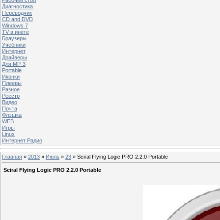
Диагностика
Переводчик
CD and DVD
Windows 7
TV в инете
Браузеры
Учебники
Интернет
Драйверы
Для MP-3
Portable
Иконки
Плееры
Разное
Реестр
Видео
Почта
Флэшка
WEB
Игры
Linux
Интернет Радио
Главная
»
2013
»
Июль
»
23
» Sciral Flying Logic PRO 2.2.0 Portable
Sciral Flying Logic PRO 2.2.0 Portable