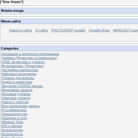
[
"One Vision"
]
Форма входа
Меню сайта
Новости сайта
О сайте
PHOTOSHOP онлайн
Онлайн Игры
КИНОЗАЛ (скач
Categories
Архивация и резервное копирование
Графика (Редакторы и конвертеры)
HTML редакторы и утилиты
Мультимедиа ( Редакторы)
Настройка компьютера
Файловые менеджеры
Утилиты для мобилы
Кодеки и ковертеры
Эмулятор CD/DVD дисков.
Менеджеры закачек
Дисковые утилиты
Офисные утилиты
Работа с текстом
Восстановление данных
Руссификаторы
Украшательства
Общение в сети
Windows Vista
КПК и прочее
Катализаторы
Безопасность
Рабочий стол