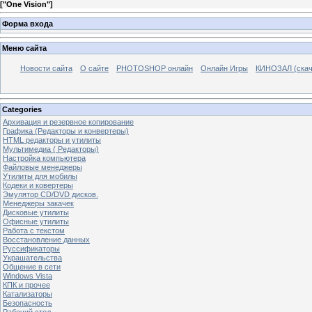
[
"One Vision"
]
Форма входа
Меню сайта
Новости сайта
О сайте
PHOTOSHOP онлайн
Онлайн Игры
КИНОЗАЛ (скач
Categories
Архивация и резервное копирование
Графика (Редакторы и конвертеры)
HTML редакторы и утилиты
Мультимедиа ( Редакторы)
Настройка компьютера
Файловые менеджеры
Утилиты для мобилы
Кодеки и ковертеры
Эмулятор CD/DVD дисков.
Менеджеры закачек
Дисковые утилиты
Офисные утилиты
Работа с текстом
Восстановление данных
Руссификаторы
Украшательства
Общение в сети
Windows Vista
КПК и прочее
Катализаторы
Безопасность
Рабочий стол