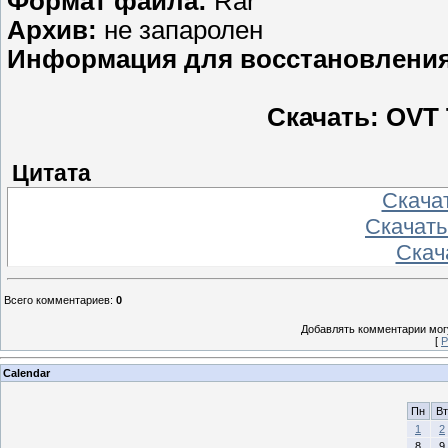
Формат файла:
Rar
Aрхив:
не запаролен
Информация для восстановления
Скачать: OVT T
Цитата
Скача
Скачать
Скач
Всего комментариев
:
0
Добавлять комментарии могу
[
Р
Calendar
Пн
Вт
1
2
8
9