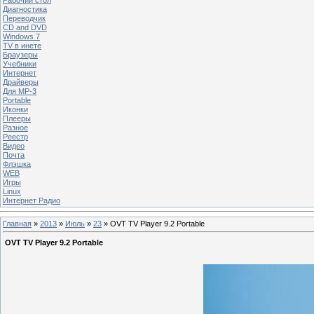
Диагностика
Переводчик
CD and DVD
Windows 7
TV в инете
Браузеры
Учебники
Интернет
Драйверы
Для MP-3
Portable
Иконки
Плееры
Разное
Реестр
Видео
Почта
Флэшка
WEB
Игры
Linux
Интернет Радио
Главная
»
2013
»
Июль
»
23
» OVT TV Player 9.2 Portable
OVT TV Player 9.2 Portable