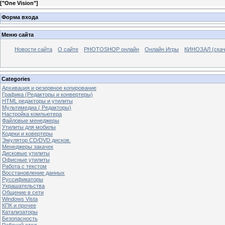
[
"One Vision"
]
Форма входа
Меню сайта
Новости сайта
О сайте
PHOTOSHOP онлайн
Онлайн Игры
КИНОЗАЛ (скач
Categories
Архивация и резервное копирование
Графика (Редакторы и конвертеры)
HTML редакторы и утилиты
Мультимедиа ( Редакторы)
Настройка компьютера
Файловые менеджеры
Утилиты для мобилы
Кодеки и ковертеры
Эмулятор CD/DVD дисков.
Менеджеры закачек
Дисковые утилиты
Офисные утилиты
Работа с текстом
Восстановление данных
Руссификаторы
Украшательства
Общение в сети
Windows Vista
КПК и прочее
Катализаторы
Безопасность
Рабочий стол