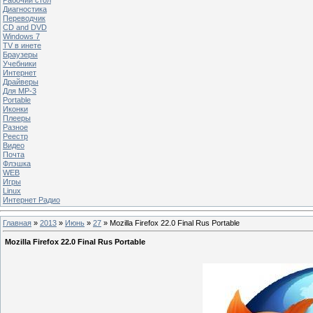
Диагностика
Переводчик
CD and DVD
Windows 7
TV в инете
Браузеры
Учебники
Интернет
Драйверы
Для MP-3
Portable
Иконки
Плееры
Разное
Реестр
Видео
Почта
Флэшка
WEB
Игры
Linux
Интернет Радио
Главная
»
2013
»
Июнь
»
27
» Mozilla Firefox 22.0 Final Rus Portable
Mozilla Firefox 22.0 Final Rus Portable