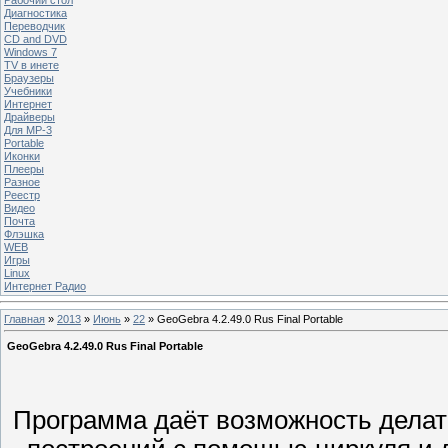
Диагностика
Переводчик
CD and DVD
Windows 7
TV в инете
Браузеры
Учебники
Интернет
Драйверы
Для MP-3
Portable
Иконки
Плееры
Разное
Реестр
Видео
Почта
Флэшка
WEB
Игры
Linux
Интернет Радио
Главная
»
2013
»
Июнь
»
22
» GeoGebra 4.2.49.0 Rus Final Portable
GeoGebra 4.2.49.0 Rus Final Portable
Программа даёт возможность делать