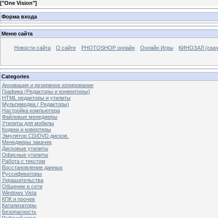
[
"One Vision"
]
Форма входа
Меню сайта
Новости сайта
О сайте
PHOTOSHOP онлайн
Онлайн Игры
КИНОЗАЛ (скач
Categories
Архивация и резервное копирование
Графика (Редакторы и конвертеры)
HTML редакторы и утилиты
Мультимедиа ( Редакторы)
Настройка компьютера
Файловые менеджеры
Утилиты для мобилы
Кодеки и ковертеры
Эмулятор CD/DVD дисков.
Менеджеры закачек
Дисковые утилиты
Офисные утилиты
Работа с текстом
Восстановление данных
Руссификаторы
Украшательства
Общение в сети
Windows Vista
КПК и прочее
Катализаторы
Безопасность
Рабочий стол