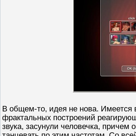
В общем-то, идея не нова. Имеется в
фрактальных построений реагирующ
звука, засунули человечка, причем 
танцевать по этим частотам. Со все