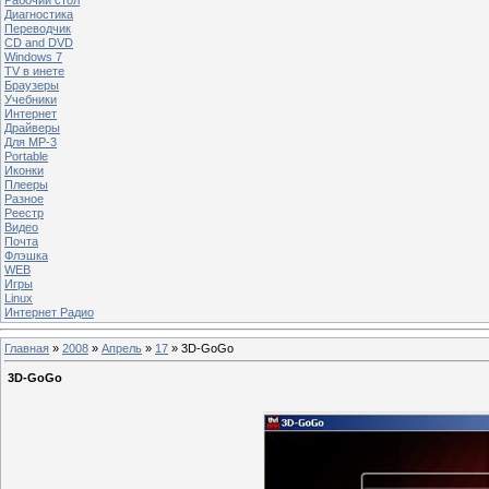
Диагностика
Переводчик
CD and DVD
Windows 7
TV в инете
Браузеры
Учебники
Интернет
Драйверы
Для MP-3
Portable
Иконки
Плееры
Разное
Реестр
Видео
Почта
Флэшка
WEB
Игры
Linux
Интернет Радио
Главная
»
2008
»
Апрель
»
17
» 3D-GoGo
3D-GoGo