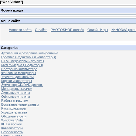
[
"One Vision"
]
Форма входа
Меню сайта
Новости сайта
О сайте
PHOTOSHOP онлайн
Онлайн Игры
КИНОЗАЛ (скач
Categories
Архивация и резервное копирование
Графика (Редакторы и конвертеры)
HTML редакторы и утилиты
Мультимедиа ( Редакторы)
Настройка компьютера
Файловые менеджеры
Утилиты для мобилы
Кодеки и ковертеры
Эмулятор CD/DVD дисков.
Менеджеры закачек
Дисковые утилиты
Офисные утилиты
Работа с текстом
Восстановление данных
Руссификаторы
Украшательства
Общение в сети
Windows Vista
КПК и прочее
Катализаторы
Безопасность
Рабочий стол