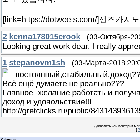
[link=https://dotweets.com/]샌즈카지노[/
2
kenna178015crook
(03-Октября-20
Looking great work dear, I really apprec
1
stepanovm1sh
(03-Марта-2018 20:
постоянный,стабильный,доход?
Всё ещё думаете не реально???
Главное -желание работать и получ
доход и удовольствие!!!
http://gretclicks.ru/public/8431439361
Добавлять комментарии могу
[
Р
Calendar