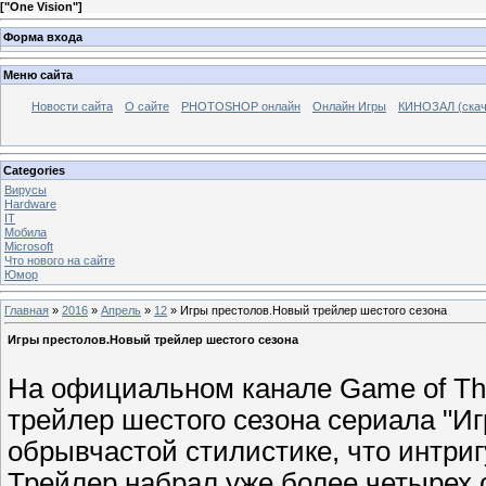
[
"One Vision"
]
Форма входа
Меню сайта
Новости сайта
О сайте
PHOTOSHOP онлайн
Онлайн Игры
КИНОЗАЛ (скач
Categories
Вирусы
Hardware
IT
Мобила
Microsoft
Что нового на сайте
Юмор
Главная
»
2016
»
Апрель
»
12
» Игры престолов.Новый трейлер шестого сезона
Игры престолов.Новый трейлер шестого сезона
На официальном канале Game of Thr
трейлер шестого сезона сериала "Иг
обрывчастой стилистике, что интриг
Трейлер набрал уже более четырех 