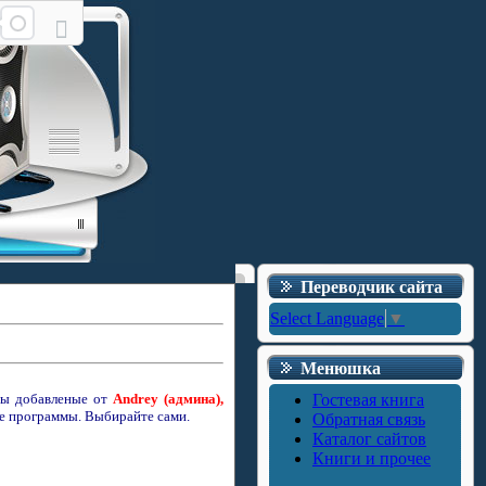
Переводчик сайта
Select Language
▼
Менюшка
ммы добавленые от
Andrey (админа),
Гостевая книга
ые программы.
Выбирайте сами.
Обратная связь
Каталог сайтов
Книги и прочее