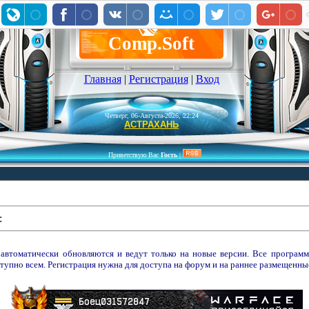
Comp.Soft
Главная
|
Регистрация
|
Вход
Четверг, 06-Августа-2026, 22:24
АСТРАХАНЬ
Приветствую Вас
Гость
|
:
 автоматически обновляются и ведут только на новые версии. Все програ
тупно всем. Регистрация нужна для доступа на форум и на раннее размещенн