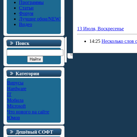
Программы
Статьи
Форум
Лучшие обои/NEW/
Видео
13 Июля, Воскресенье
14:25
Несколько слов 
Поиск
Категории
Вирусы
Hardware
IT
Мобила
Microsoft
Что нового на сайте
Юмор
Дешёвый СОФТ