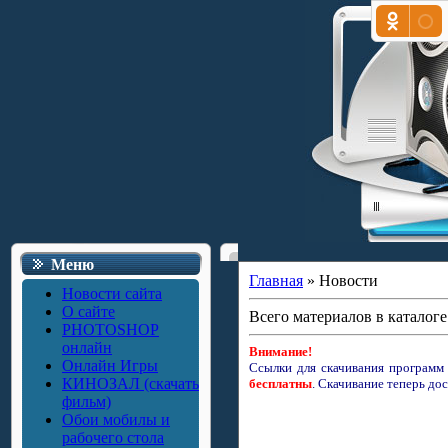
Меню
Главная
»
Новости
Новости сайта
О сайте
Всего материалов в каталоге
PHOTOSHOP
онлайн
Внимание!
Онлайн Игры
Ссылки для скачивания программ
КИНОЗАЛ (скачать
бесплатны
.
Скачивание теперь дос
фильм)
Обои мобилы и
рабочего стола