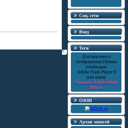
Соц. сети
Вход
Теги
Для красивого
отображения Облака
необходим
Adobe Flash Player 9
или выше
Скачать Adobe Flash
Player
ОЗОН
Архив записей