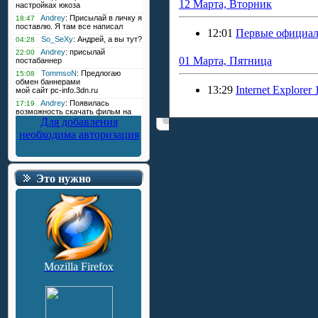
12 Марта, Вторник
12:01
Первые официал
01 Марта, Пятница
13:29
Internet Explore
Для добавления
необходима авторизация
Это нужно
Mozilla Firefox