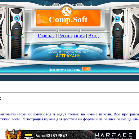
Comp.Soft
Главная
|
Регистрация
|
Вход
Суббота, 08-Августа-2026, 18:31
АСТРАХАНЬ
Приветствую Вас
Гость
|
:
 автоматически обновляются и ведут только на новые версии. Все програ
тупно всем. Регистрация нужна для доступа на форум и на раннее размещенн