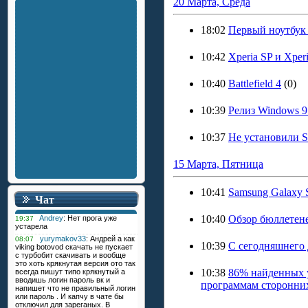
20 Марта, Среда
18:02
Первый ноутбук
10:42
Xperia SP и Xper
10:40
Battlefield 4
(0)
10:39
Релиз Windows 9 
10:37
Не установили Se
15 Марта, Пятница
10:41
Samsung Galaxy 
Чат
10:40
Обзор бюллетеней
10:39
С сегодняшнего 
10:38
86% найденных у
программам сторонних