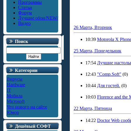
Программы
Статьи
Форум
Лучшие обои/NEW/
Видео
26 Марта, Вторник
10:39
Motorola X Phon
Поиск
25 Марта, Понедельник
17:54
Лучшие настоль
Категории
12:43
"Comp.Soft"
(0)
Вирусы
Hardware
10:44
Для гостей.
(0)
IT
Мобила
10:03
Florence and the 
Microsoft
Что нового на сайте
22 Марта, Пятница
Юмор
14:22
Doctor Web сооб
Дешёвый СОФТ