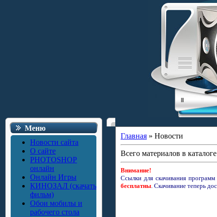
Меню
Главная
»
Новости
Новости сайта
О сайте
Всего материалов в каталоге
PHOTOSHOP
онлайн
Внимание!
Онлайн Игры
Ссылки для скачивания программ
КИНОЗАЛ (скачать
бесплатны
.
Скачивание теперь дос
фильм)
Обои мобилы и
рабочего стола