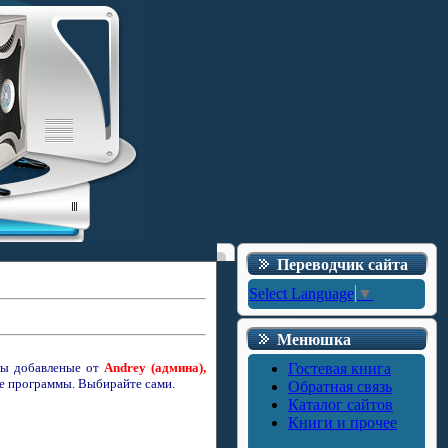
Переводчик сайта
Select Language
▼
Менюшка
ммы добавленые от
Andrey (админа),
Гостевая книга
ые программы.
Выбирайте сами.
Обратная связь
Каталог сайтов
Книги и прочее