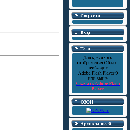
Соц. сети
Вход
Теги
Для красивого
отображения Облака
необходим
Adobe Flash Player 9
или выше
Скачать Adobe Flash
Player
ОЗОН
Архив записей