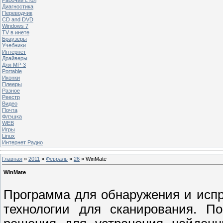
Диагностика
Переводчик
CD and DVD
Windows 7
TV в инете
Браузеры
Учебники
Интернет
Драйверы
Для MP-3
Portable
Иконки
Плееры
Разное
Реестр
Видео
Почта
Флэшка
WEB
Игры
Linux
Интернет Радио
Главная
»
2011
»
Февраль
»
26
» WinMate
WinMate
Программа для обнаружения и исп
технологии для сканирования. По