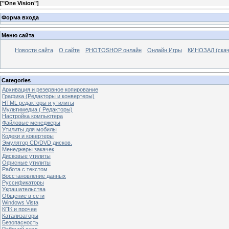
[
"One Vision"
]
Форма входа
Меню сайта
Новости сайта
О сайте
PHOTOSHOP онлайн
Онлайн Игры
КИНОЗАЛ (скач
Categories
Архивация и резервное копирование
Графика (Редакторы и конвертеры)
HTML редакторы и утилиты
Мультимедиа ( Редакторы)
Настройка компьютера
Файловые менеджеры
Утилиты для мобилы
Кодеки и ковертеры
Эмулятор CD/DVD дисков.
Менеджеры закачек
Дисковые утилиты
Офисные утилиты
Работа с текстом
Восстановление данных
Руссификаторы
Украшательства
Общение в сети
Windows Vista
КПК и прочее
Катализаторы
Безопасность
Рабочий стол