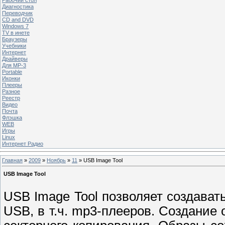
Диагностика
Переводчик
CD and DVD
Windows 7
TV в инете
Браузеры
Учебники
Интернет
Драйверы
Для MP-3
Portable
Иконки
Плееры
Разное
Реестр
Видео
Почта
Флэшка
WEB
Игры
Linux
Интернет Радио
Главная
»
2009
»
Ноябрь
»
11
» USB Image Tool
USB Image Tool
USB Image Tool позволяет создават
USB, в т.ч. mp3-плееров. Создание 