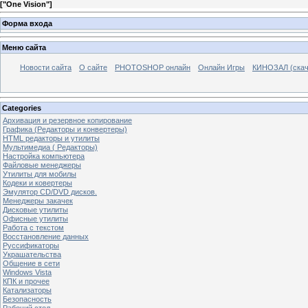
[
"One Vision"
]
Форма входа
Меню сайта
Новости сайта
О сайте
PHOTOSHOP онлайн
Онлайн Игры
КИНОЗАЛ (скач
Categories
Архивация и резервное копирование
Графика (Редакторы и конвертеры)
HTML редакторы и утилиты
Мультимедиа ( Редакторы)
Настройка компьютера
Файловые менеджеры
Утилиты для мобилы
Кодеки и ковертеры
Эмулятор CD/DVD дисков.
Менеджеры закачек
Дисковые утилиты
Офисные утилиты
Работа с текстом
Восстановление данных
Руссификаторы
Украшательства
Общение в сети
Windows Vista
КПК и прочее
Катализаторы
Безопасность
Рабочий стол