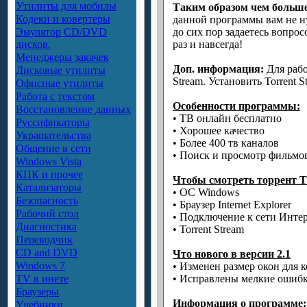
Утилиты для мобилы
Таким образом чем больш
Кодеки и ковертеры
данной программы вам не ну
Эмулятор CD/DVD
до сих пор задаетесь вопрос
дисков.
раз и навсегда!
Менеджеры закачек
Доп. информация:
Для рабо
Дисковые утилиты
Stream. Установить Torrent 
Офисные утилиты
Работа с текстом
Особенности программы:
Восстановление данных
• ТВ онлайн бесплатно
Руссификаторы
• Хорошее качество
Украшательства
• Более 400 тв каналов
Общение в сети
• Поиск и просмотр фильмо
Windows Vista
КПК и прочее
Чтобы смотреть торрент Т
Катализаторы
• OC Windows
Безопасность
• Браузер Internet Explorer
Рабочий стол
• Подключение к сети Инте
Диагностика
• Torrent Stream
Переводчик
CD and DVD
Что нового в версии 2.1
Windows 7
• Изменен размер окон для 
TV в инете
• Исправлены мелкие ошибк
Браузеры
Информация о программе:
Учебники