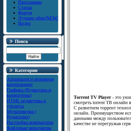
Программы
Статьи
Форум
Лучшие обои/NEW/
Видео
Поиск
Категории
Архивация и резервное
копирование
Графика (Редакторы и
конвертеры)
Torrent TV Player
- это уни
HTML редакторы и
смотреть torrent ТВ онлайн 
утилиты
С развитием торрент технол
Мультимедиа (
онлайн. Преимуществом исп
Редакторы)
данными между пользователя
Настройка компьютера
качестве не перегружая серв
Файловые менеджеры