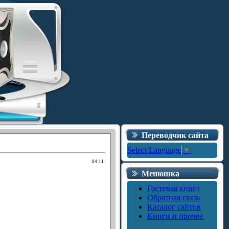
Переводчик сайта
Select Language
▼
04:11
Менюшка
Гостевая книга
Обратная связь
Каталог сайтов
Книги и прочее