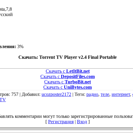
ta,7,8
усский
вления:
3%
Скачать: Torrent TV Player v2.4 Final Portable
Скачать с
LetItBit.net
Скачать с
DepositFiles.com
Скачать с
TurboBit.net
Скачать с
UniBytes.com
тров
: 757 |
Добавил
:
ucozposter2172
|
Теги
:
радио
,
теле
,
интернет
,
TV
авлять комментарии могут только зарегистрированные пользова
[
Регистрация
|
Вход
]