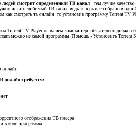
е людей смотрит определенный ТВ канал
- тем лучше качество
жно искать любимый ТВ канал, ведь теперь все собрано в одно
ом как смотреть тв онлайн, то установив программу Torrent TV P
ты Torrent TV Player на вашем компьютере обязательно должен б
Stream можно из самой программы (Помощь - Установить Torrent S
в онлайн
В онлайн требуется:
рнет
корректного отображения ТВ плеера
и в коде программы