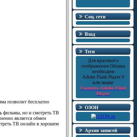
Соц. сети
Вход
Теги
Для красивого
отображения Облака
необходим
Adobe Flash Player 9
или выше
Скачать Adobe Flash
Player
мма позволит бесплатно
ОЗОН
ть фильмы, но и смотреть ТВ
ненно является обмен
отреть ТВ онлайн в хорошем
Архив записей