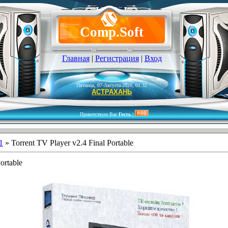
Comp.Soft
Главная
|
Регистрация
|
Вход
Пятница, 07-Августа-2026, 01:32
АСТРАХАНЬ
Приветствую Вас
Гость
|
1
» Torrent TV Player v2.4 Final Portable
ortable