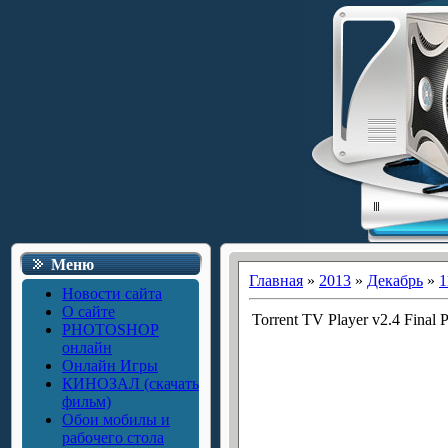
Меню
Главная
»
2013
»
Декабрь
»
1
Новости сайта
О сайте
Torrent TV Player v2.4 Final P
PHOTOSHOP
онлайн
Онлайн Игры
КИНОЗАЛ (скачать
фильм)
Обои мобилы и
рабочего стола