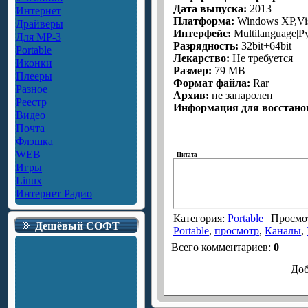
Дата выпуска:
2013
Интернет
Платформа:
Windows XP,Vis
Драйверы
Интерфейс:
Multilanguage|Р
Для MP-3
Разрядность:
32bit+64bit
Portable
Лекарство:
Не требуется
Иконки
Размер:
79 MB
Плееры
Формат файла:
Rar
Разное
Aрхив:
не запаролен
Реестр
Информация для восстано
Видео
Почта
Флэшка
WEB
Цитата
Игры
Linux
Интернет Радио
Категория
:
Portable
|
Просмо
Дешёвый СОФТ
Portable
,
просмотр
,
Каналы
,
Всего комментариев
:
0
Доб