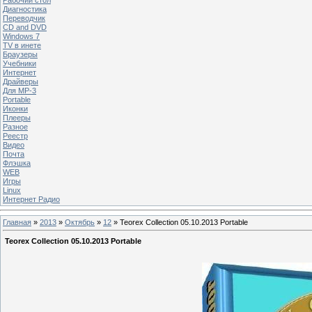
Диагностика
Переводчик
CD and DVD
Windows 7
TV в инете
Браузеры
Учебники
Интернет
Драйверы
Для MP-3
Portable
Иконки
Плееры
Разное
Реестр
Видео
Почта
Флэшка
WEB
Игры
Linux
Интернет Радио
Главная
»
2013
»
Октябрь
»
12
» Teorex Collection 05.10.2013 Portable
Teorex Collection 05.10.2013 Portable