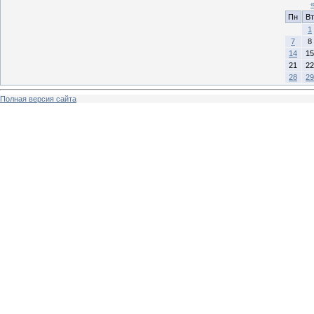
Пн
Вт
1
7
8
14
15
21
22
28
29
Полная версия сайта