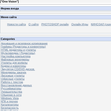
[
"One Vision"
]
Форма входа
Меню сайта
Новости сайта
О сайте
PHOTOSHOP онлайн
Онлайн Игры
КИНОЗАЛ (скач
Categories
Архивация и резервное копирование
Графика (Редакторы и конвертеры)
HTML редакторы и утилиты
Мультимедиа ( Редакторы)
Настройка компьютера
Файловые менеджеры
Утилиты для мобилы
Кодеки и ковертеры
Эмулятор CD/DVD дисков.
Менеджеры закачек
Дисковые утилиты
Офисные утилиты
Работа с текстом
Восстановление данных
Руссификаторы
Украшательства
Общение в сети
Windows Vista
КПК и прочее
Катализаторы
Безопасность
Рабочий стол