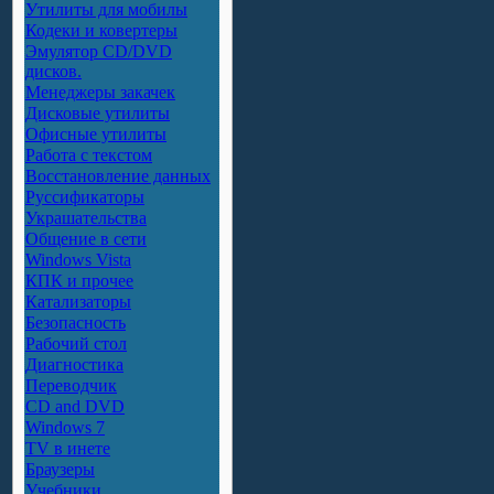
Утилиты для мобилы
Кодеки и ковертеры
Эмулятор CD/DVD
дисков.
Менеджеры закачек
Дисковые утилиты
Офисные утилиты
Работа с текстом
Восстановление данных
Руссификаторы
Украшательства
Общение в сети
Windows Vista
КПК и прочее
Катализаторы
Безопасность
Рабочий стол
Диагностика
Переводчик
CD and DVD
Windows 7
TV в инете
Браузеры
Учебники