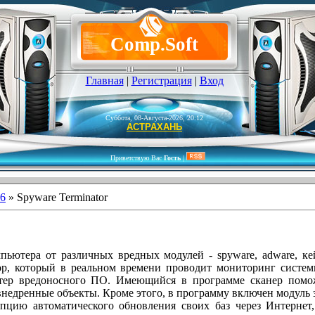
Comp.Soft
Главная
|
Регистрация
|
Вход
Суббота, 08-Августа-2026, 20:12
АСТРАХАНЬ
Приветствую Вас
Гость
|
6
» Spyware Terminator
ьютера от различных вредных модулей - spyware, adware, ке
р, который в реальном времени проводит мониторинг систе
тер вредоносного ПО. Имеющийся в программе сканер помож
внедренные объекты. Кроме этого, в программу включен модуль 
опцию автоматического обновления своих баз через Интернет