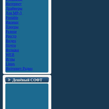
Интернет
Драйверы
Для MP-3
Portable
Иконки
Плееры
Разное
Реестр
Видео
Почта
Флэшка
WEB
Игры
Linux
Интернет Радио
Дешёвый СОФТ