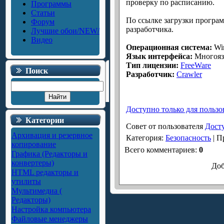
проверку по расписанию.
Программы
Статьи
По ссылке загрузки програм
Форум
разработчика.
Лучшие обои/NEW/
Видео
Операционная система:
Win
Язык интерфейса:
Многоя
Тип лицензии:
FreeWare
Поиск
Разработчик:
Crawler
Доступно только для пользо
Категории
Совет от пользователя
Досту
Архивация и резервное
Категория
:
Безопасность
|
П
копирование
Всего комментариев
:
0
Графика (Редакторы и
конвертеры)
Доб
HTML редакторы и
утилиты
Мультимедиа (
Редакторы)
Настройка компьютера
Файловые менеджеры