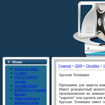
Меню
Главная
»
2009
»
Октябрь
»
1
Новости сайта
О сайте
Spyware Terminator
PHOTOSHOP
онлайн
Программа для защиты комп
Онлайн Игры
Имеет резидентный монито
КИНОЗАЛ (скачать
проникновения на компью
фильм)
"каратин" или удалить уже 
Обои мобилы и
Spyware Terminator имеет 
рабочего стола