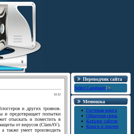
Переводчик сайта
Select Language
▼
10:32
Менюшка
йлоггеров и других троянов.
Гостевая книга
мы и предотвращает попытки
Обратная связь
ет отыскать и поместить в
Каталог сайтов
защиты от вирусов (ClamAV).
Книги и прочее
, а также умеет производить