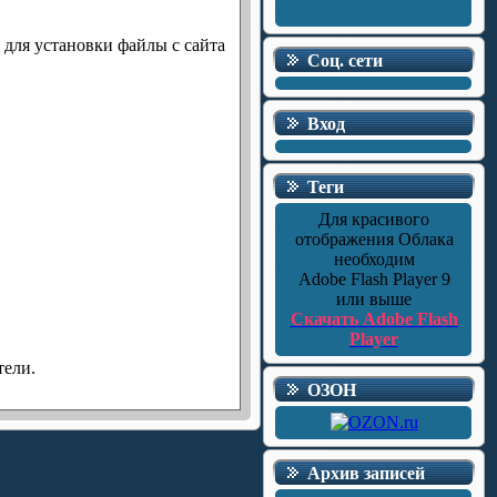
 для установки файлы с сайта
Соц. сети
Вход
Теги
Для красивого
отображения Облака
необходим
Adobe Flash Player 9
или выше
Скачать Adobe Flash
Player
тели.
ОЗОН
Архив записей