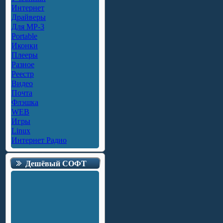
Интернет
Драйверы
Для MP-3
Portable
Иконки
Плееры
Разное
Реестр
Видео
Почта
Флэшка
WEB
Игры
Linux
Интернет Радио
Дешёвый СОФТ