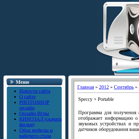
Меню
Главная
»
2012
»
Сентябрь
»
Новости сайта
О сайте
Speccy + Portable
PHOTOSHOP
онлайн
Программа для получения 
Онлайн Игры
отображает информацию о п
КИНОЗАЛ (скачать
звуковых устройствах и п
фильм)
датчиков оборудования ваш
Обои мобилы и
рабочего стола