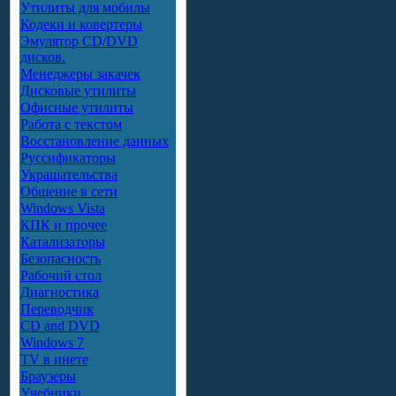
Утилиты для мобилы
Кодеки и ковертеры
Эмулятор CD/DVD
дисков.
Менеджеры закачек
Дисковые утилиты
Офисные утилиты
Работа с текстом
Восстановление данных
Руссификаторы
Украшательства
Общение в сети
Windows Vista
КПК и прочее
Катализаторы
Безопасность
Рабочий стол
Диагностика
Переводчик
CD and DVD
Windows 7
TV в инете
Браузеры
Учебники