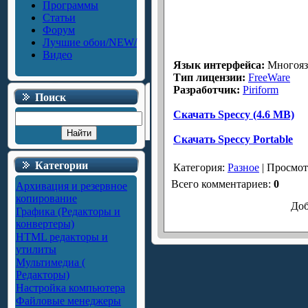
Программы
Статьи
Форум
Лучшие обои/NEW/
Видео
Язык интерфейса:
Многоязы
Тип лицензии:
FreeWare
Разработчик:
Piriform
Поиск
Скачать Speccy (4.6 MB)
Скачать Speccy Portable
Категории
Категория
:
Разное
|
Просмот
Всего комментариев
:
0
Архивация и резервное
копирование
Доб
Графика (Редакторы и
конвертеры)
HTML редакторы и
утилиты
Мультимедиа (
Редакторы)
Настройка компьютера
Файловые менеджеры