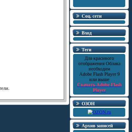
Соц. сети
Вход
Теги
Для красивого
отображения Облака
необходим
Adobe Flash Player 9
или выше
Скачать Adobe Flash
тели.
Player
ОЗОН
Архив записей