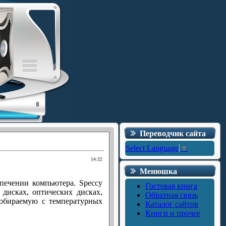
Переводчик сайта
Select Language
▼
14:32
Менюшка
печении компьютера. Speccy
Гостевая книга
 дисках, оптических дисках,
Обратная связь
собираемую с температурных
Каталог сайтов
Книги и прочее