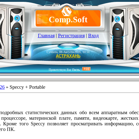
Comp.Soft
Главная
|
Регистрация
|
Вход
Суббота, 08-Августа-2026, 10:51
АСТРАХАНЬ
Приветствую Вас
Гость
|
26
» Speccy + Portable
подробных статистических данных обо всем аппаратным обес
роцессоре, материнской плате, памяти, видеокарте, жестких
р. Кроме того Speccy позволяет просматривать информацию, 
его ПК.