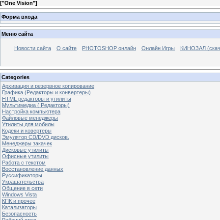
[
"One Vision"
]
Форма входа
Меню сайта
Новости сайта
О сайте
PHOTOSHOP онлайн
Онлайн Игры
КИНОЗАЛ (скач
Categories
Архивация и резервное копирование
Графика (Редакторы и конвертеры)
HTML редакторы и утилиты
Мультимедиа ( Редакторы)
Настройка компьютера
Файловые менеджеры
Утилиты для мобилы
Кодеки и ковертеры
Эмулятор CD/DVD дисков.
Менеджеры закачек
Дисковые утилиты
Офисные утилиты
Работа с текстом
Восстановление данных
Руссификаторы
Украшательства
Общение в сети
Windows Vista
КПК и прочее
Катализаторы
Безопасность
Рабочий стол