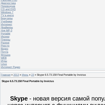
Диагностика
Переводчик
CD and DVD
Windows 7
TV в инете
Браузеры
Учебники
Интернет
Драйверы
Для MP-3
Portable
Иконки
Плееры
Разное
Реестр
Видео
Почта
Флэшка
WEB
Игры
Linux
Интернет Радио
Главная
»
2013
»
Июнь
»
23
» Skype 6.5.73.158 Final Portable by Invictus
Skype 6.5.73.158 Final Portable by Invictus
Skype
- новая версия самой поп