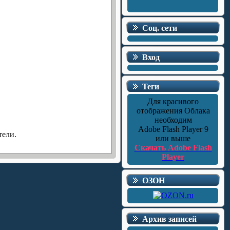
Соц. сети
Вход
Теги
Для красивого
отображения Облака
необходим
Adobe Flash Player 9
тели.
или выше
Скачать Adobe Flash
Player
ОЗОН
Архив записей