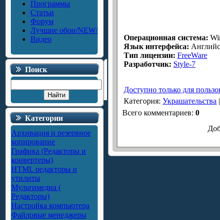
Программы
Статьи
Форум
Лучшие обои/NEW/
Операционная система:
Win
Видео
Язык интерфейса:
Английс
Тип лицензии:
FreeWare
Разработчик:
Style-7
Поиск
Доступно только для пользо
Категория
:
Украшательства
Всего комментариев
:
0
Категории
Доб
Архивация и резервное
копирование
Графика (Редакторы и
конвертеры)
HTML редакторы и
утилиты
Мультимедиа (
Редакторы)
Настройка компьютера
Файловые менеджеры