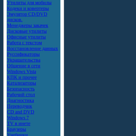
Утилиты для мобилы
Кодеки и ковертеры
Эмулятор CD/DVD
дисков.
Менеджеры закачек
Дисковые утилиты
Офисные утилиты
Работа с текстом
Восстановление данных
Руссификаторы
Украшательства
Общение в сети
Windows Vista
КПК и прочее
Катализаторы
Безопасность
Рабочий стол
Диагностика
Переводчик
CD and DVD
Windows 7
TV в инете
Браузеры
Учебники