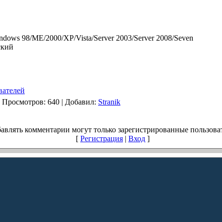
dows 98/ME/2000/XP/Vista/Server 2003/Server 2008/Seven
кий
вателей
|
Просмотров
: 640 |
Добавил
:
Stranik
авлять комментарии могут только зарегистрированные пользова
[
Регистрация
|
Вход
]