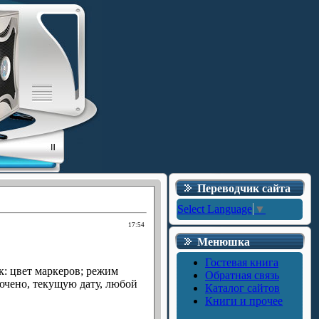
Переводчик сайта
Select Language
▼
17:54
Менюшка
Гостевая книга
: цвет маркеров; режим
Обратная связь
ючено, текущую дату, любой
Каталог сайтов
Книги и прочее