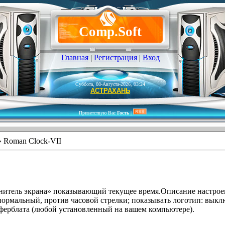
Comp.Soft
Главная
|
Регистрация
|
Вход
Суббота, 08-Августа-2026, 03:24
АСТРАХАНЬ
Приветствую Вас
Гость
|
 Roman Clock-VII
нитель экрана» показывающий текущее время.Описание настроек
нормальный, против часовой стрелки; показывать логотип: выкл
иферблата (любой установленный на вашем компьютере).