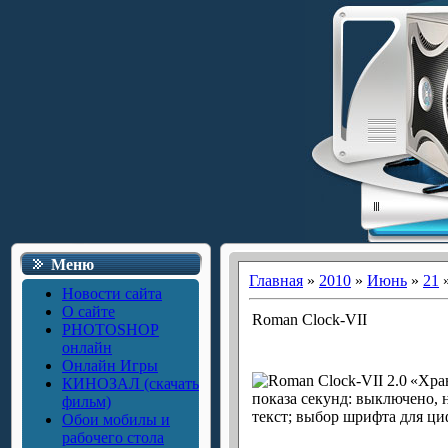
Меню
Главная
»
2010
»
Июнь
»
21
»
Новости сайта
О сайте
Roman Clock-VII
PHOTOSHOP
онлайн
Онлайн Игры
«Хра
КИНОЗАЛ (скачать
показа секунд: выключено, 
фильм)
текст; выбор шрифта для ц
Обои мобилы и
рабочего стола