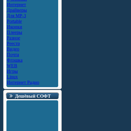
Интернет
Драйверы
Для MP-3
Portable
Иконки
Плееры
Разное
Реестр
Видео
Почта
Флэшка
WEB
Игры
Linux
Интернет Радио
Дешёвый СОФТ