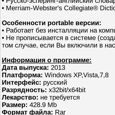
• Русско-эсперинг-английский слова
• Merriam-Webster's Collegiate® Dicti
Особенности portable версии:
• Работает без инсталляции на комп
• Не прописывается в системе (созд
том случае, если Вы включили в нас
Информация о программе:
Дата выпуска:
2013
Платформа:
Windows XP,Vista,7,8
Интерфейс:
русский
Разрядность:
х32bit/х64bit
Лекарство:
не требуется
Размер:
428.9 Mb
Формат файла:
Rar