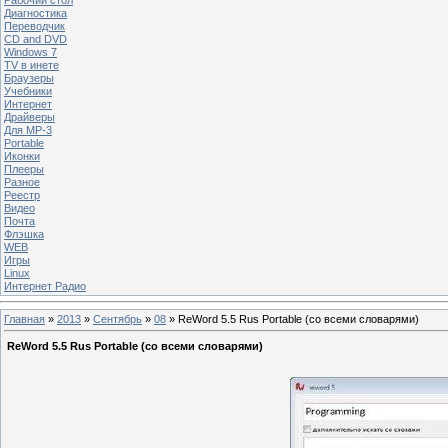
Диагностика
Переводчик
CD and DVD
Windows 7
TV в инете
Браузеры
Учебники
Интернет
Драйверы
Для MP-3
Portable
Иконки
Плееры
Разное
Реестр
Видео
Почта
Флэшка
WEB
Игры
Linux
Интернет Радио
Главная
»
2013
»
Сентябрь
»
08
» ReWord 5.5 Rus Portable (со всеми словарями)
ReWord 5.5 Rus Portable (со всеми словарями)