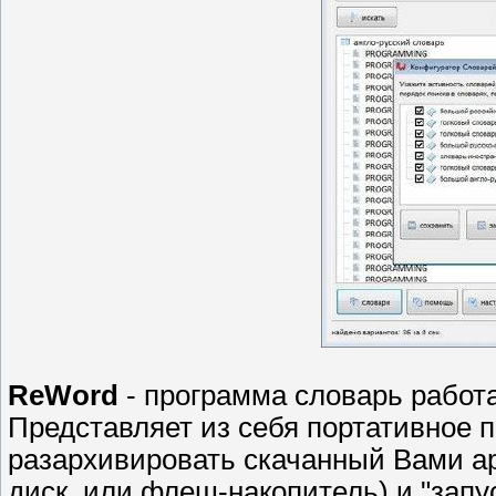
ReWord
- программа словарь рабо
Представляет из себя портативное 
разархивировать скачанный Вами ар
диск, или флеш-накопитель) и "запу