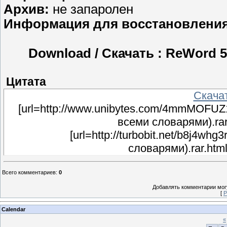
Aрхив:
не запаролен
Информация для восстановления
Download / Скачать : ReWord 5
Цитата
Скача
[url=http://www.unibytes.com/4mmMOFU
всеми словарями).ra
[url=http://turbobit.net/b8j4wh
словарями).rar.htm
Всего комментариев
:
0
Добавлять комментарии могу
[
Р
Calendar
«