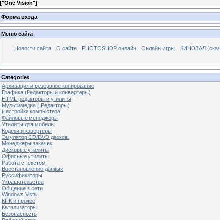
[
"One Vision"
]
Форма входа
Меню сайта
Новости сайта
О сайте
PHOTOSHOP онлайн
Онлайн Игры
КИНОЗАЛ (скач
Categories
Архивация и резервное копирование
Графика (Редакторы и конвертеры)
HTML редакторы и утилиты
Мультимедиа ( Редакторы)
Настройка компьютера
Файловые менеджеры
Утилиты для мобилы
Кодеки и ковертеры
Эмулятор CD/DVD дисков.
Менеджеры закачек
Дисковые утилиты
Офисные утилиты
Работа с текстом
Восстановление данных
Руссификаторы
Украшательства
Общение в сети
Windows Vista
КПК и прочее
Катализаторы
Безопасность
Рабочий стол