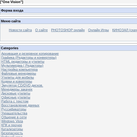
[
"One Vision"
]
Форма входа
Меню сайта
Новости сайта
О сайте
PHOTOSHOP онлайн
Онлайн Игры
КИНОЗАЛ (скач
Categories
Архивация и резервное копирование
Графика (Редакторы и конвертеры)
HTML редакторы и утилиты
Мультимедиа ( Редакторы)
Настройка компьютера
Файловые менеджеры
Утилиты для мобилы
Кодеки и ковертеры
Эмулятор CD/DVD дисков.
Менеджеры закачек
Дисковые утилиты
Офисные утилиты
Работа с текстом
Восстановление данных
Руссификаторы
Украшательства
Общение в сети
Windows Vista
КПК и прочее
Катализаторы
Безопасность
Рабочий стол