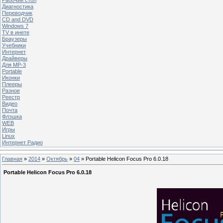
Диагностика
Переводчик
CD and DVD
Windows 7
TV в инете
Браузеры
Учебники
Интернет
Драйверы
Для MP-3
Portable
Иконки
Плееры
Разное
Реестр
Видео
Почта
Флэшка
WEB
Игры
Linux
Интернет Радио
Главная
»
2014
»
Октябрь
»
04
» Portable Helicon Focus Pro 6.0.18
Portable Helicon Focus Pro 6.0.18