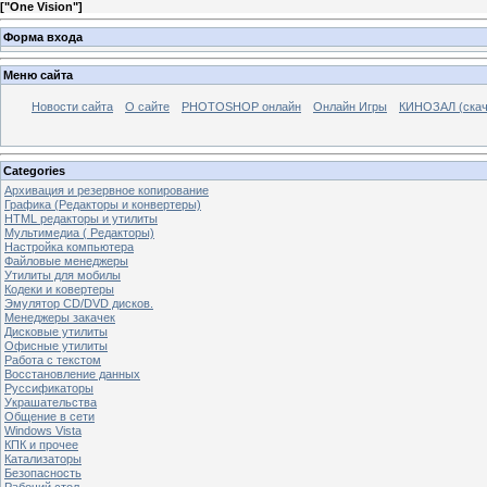
[
"One Vision"
]
Форма входа
Меню сайта
Новости сайта
О сайте
PHOTOSHOP онлайн
Онлайн Игры
КИНОЗАЛ (скач
Categories
Архивация и резервное копирование
Графика (Редакторы и конвертеры)
HTML редакторы и утилиты
Мультимедиа ( Редакторы)
Настройка компьютера
Файловые менеджеры
Утилиты для мобилы
Кодеки и ковертеры
Эмулятор CD/DVD дисков.
Менеджеры закачек
Дисковые утилиты
Офисные утилиты
Работа с текстом
Восстановление данных
Руссификаторы
Украшательства
Общение в сети
Windows Vista
КПК и прочее
Катализаторы
Безопасность
Рабочий стол