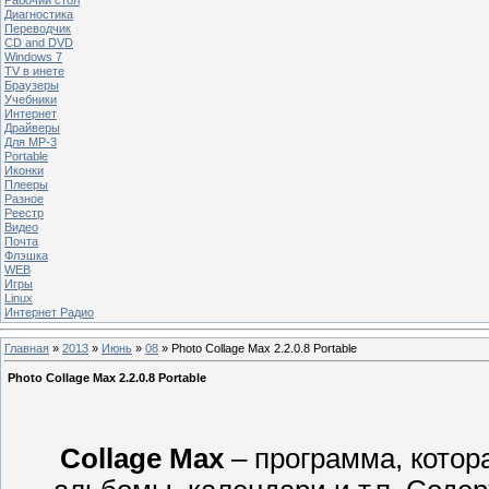
Диагностика
Переводчик
CD and DVD
Windows 7
TV в инете
Браузеры
Учебники
Интернет
Драйверы
Для MP-3
Portable
Иконки
Плееры
Разное
Реестр
Видео
Почта
Флэшка
WEB
Игры
Linux
Интернет Радио
Главная
»
2013
»
Июнь
»
08
» Photo Collage Max 2.2.0.8 Portable
Photo Collage Max 2.2.0.8 Portable
Collage Max
– программа, котор