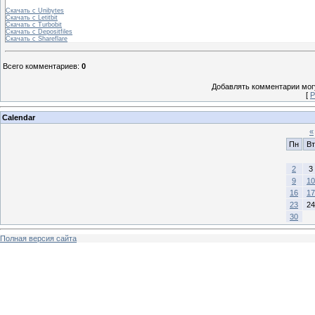
Скачать с Unibytes
Скачать с Letitbit
Скачать с Turbobit
Скачать с Depositfiles
Скачать с Shareflare
Всего комментариев
:
0
Добавлять комментарии могу
[
Р
Calendar
«
Пн
Вт
2
3
9
10
16
17
23
24
30
Полная версия сайта