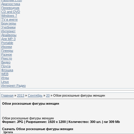
Диагностика
Переводчик
CD and DVD
Windows 7
TV в инете
Браузеры
Учебники
Интернет
Драйверы
Для MP-3
Portable
Иконки
Плееры
Разное
Реестр
Видео
Почта
Флэшка
WEB
Игры
Linux
Интернет Радио
Главная
»
2013
»
Сентябрь
»
20
» Обои роскошные фигуры женщин
Обои роскошные фигуры женщин
Обои роскошные фигуры женщин
Формат: JPG | Разрешение: 1920 x 1200 | Количество: 300 шт. | rar 309 Mb
Скачать Обои роскошные фигуры женщин
Цитата