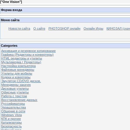
[
"One Vision"
]
Форма входа
Меню сайта
Новости сайта
О сайте
PHOTOSHOP онлайн
Онлайн Игры
КИНОЗАЛ (скач
Categories
Архивация и резервное копирование
Графика (Редакторы и конвертеры)
HTML редакторы и утилиты
Мультимедиа ( Редакторы)
Настройка компьютера
Файловые менеджеры
Утилиты для мобилы
Кодеки и ковертеры
Эмулятор CD/DVD дисков.
Менеджеры закачек
Дисковые утилиты
Офисные утилиты
Работа с текстом
Восстановление данных
Руссификаторы
Украшательства
Общение в сети
Windows Vista
КПК и прочее
Катализаторы
Безопасность
Рабочий стол