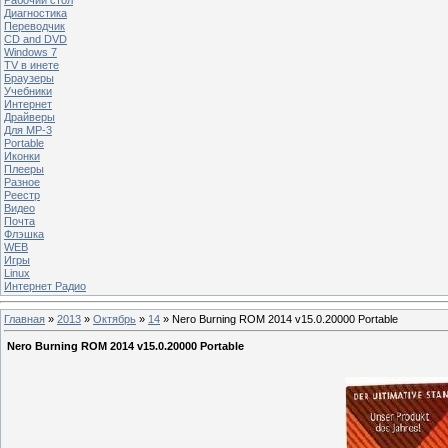
Диагностика
Переводчик
CD and DVD
Windows 7
TV в инете
Браузеры
Учебники
Интернет
Драйверы
Для MP-3
Portable
Иконки
Плееры
Разное
Реестр
Видео
Почта
Флэшка
WEB
Игры
Linux
Интернет Радио
Главная
»
2013
»
Октябрь
»
14
» Nero Burning ROM 2014 v15.0.20000 Portable
Nero Burning ROM 2014 v15.0.20000 Portable