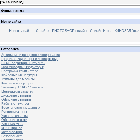
[
"One Vision"
]
Форма входа
Меню сайта
Новости сайта
О сайте
PHOTOSHOP онлайн
Онлайн Игры
КИНОЗАЛ (скач
Categories
Архивация и резервное копирование
Графика (Редакторы и конвертеры)
HTML редакторы и утилиты
Мультимедиа ( Редакторы)
Настройка компьютера
Файловые менеджеры
Утилиты для мобилы
Кодеки и ковертеры
Эмулятор CD/DVD дисков.
Менеджеры закачек
Дисковые утилиты
Офисные утилиты
Работа с текстом
Восстановление данных
Руссификаторы
Украшательства
Общение в сети
Windows Vista
КПК и прочее
Катализаторы
Безопасность
Рабочий стол