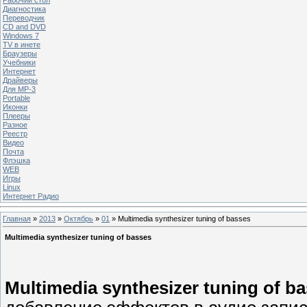
Диагностика
Переводчик
CD and DVD
Windows 7
TV в инете
Браузеры
Учебники
Интернет
Драйверы
Для MP-3
Portable
Иконки
Плееры
Разное
Реестр
Видео
Почта
Флэшка
WEB
Игры
Linux
Интернет Радио
Главная
»
2013
»
Октябрь
»
01
» Multimedia synthesizer tuning of basses
Multimedia synthesizer tuning of basses
Multimedia synthesizer tuning of b