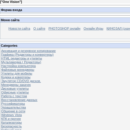
[
"One Vision"
]
Форма входа
Меню сайта
Новости сайта
О сайте
PHOTOSHOP онлайн
Онлайн Игры
КИНОЗАЛ (скач
Categories
Архивация и резервное копирование
Графика (Редакторы и конвертеры)
HTML редакторы и утилиты
Мультимедиа ( Редакторы)
Настройка компьютера
Файловые менеджеры
Утилиты для мобилы
Кодеки и ковертеры
Эмулятор CD/DVD дисков.
Менеджеры закачек
Дисковые утилиты
Офисные утилиты
Работа с текстом
Восстановление данных
Руссификаторы
Украшательства
Общение в сети
Windows Vista
КПК и прочее
Катализаторы
Безопасность
Рабочий стол