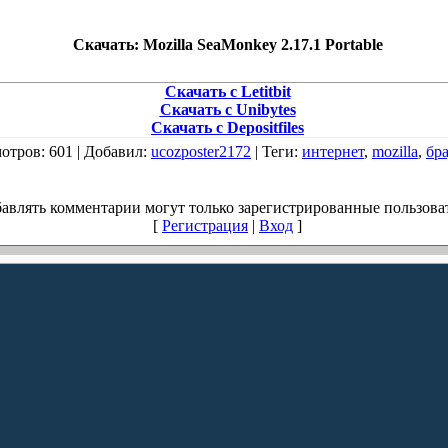
Скачать: Mozilla SeaMonkey 2.17.1 Portable
Скачать с Letitbit
Скачать с Unibytes
Скачать с Depositfiles
отров
: 601 |
Добавил
:
ucozposter2172
|
Теги
:
интернет
,
mozilla
,
бра
авлять комментарии могут только зарегистрированные пользова
[
Регистрация
|
Вход
]