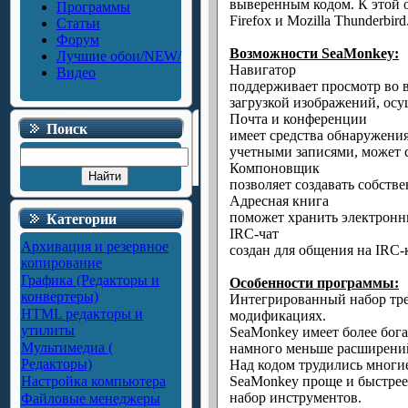
выверенным кодом. К этой 
Программы
Firefox и Mozilla Thunderbi
Статьи
Форум
Возможности SeaMonkey:
Лучшие обои/NEW/
Навигатор
Видео
поддерживает просмотр во 
загрузкой изображений, осу
Почта и конференции
Поиск
имеет средства обнаружени
учетными записями, может 
Компоновщик
позволяет создавать собст
Адресная книга
поможет хранить электронн
Категории
IRC-чат
Архивация и резервное
создан для общения на IRC-
копирование
Графика (Редакторы и
Особенности программы:
конвертеры)
Интегрированный набор тре
HTML редакторы и
модификациях.
утилиты
SeaMonkey имеет более богат
Мультимедиа (
намного меньше расширений
Редакторы)
Над кодом трудились многие
Настройка компьютера
SeaMonkey проще и быстрее 
набор инструментов.
Файловые менеджеры