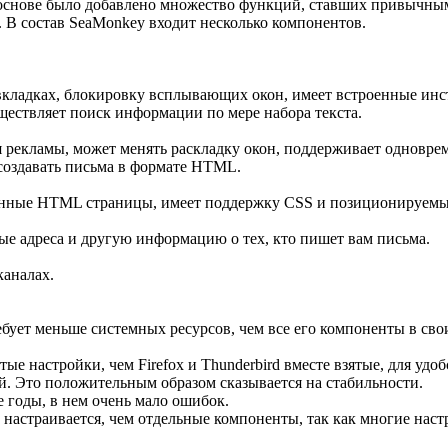
основе было добавлено множество функций, ставших привычными
rd. В состав SeaMonkey входит несколько компонентов.
вкладках, блокировку всплывающих окон, имеет встроенные ин
ществляет поиск информации по мере набора текста.
я рекламы, может менять раскладку окон, поддерживает одновре
создавать письма в формате HTML.
венные HTML страницы, имеет поддержку CSS и позиционируемы
ые адреса и другую информацию о тех, кто пишет вам письма.
каналах.
бует меньше системных ресурсов, чем все его компоненты в св
ые настройки, чем Firefox и Thunderbird вместе взятые, для удоб
. Это положительным образом сказывается на стабильности.
 годы, в нем очень мало ошибок.
настраивается, чем отдельные компоненты, так как многие наст