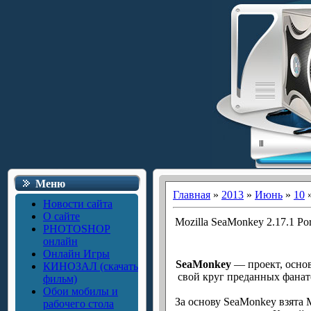
Меню
Главная
»
2013
»
Июнь
»
10
»
Новости сайта
О сайте
Mozilla SeaMonkey 2.17.1 Por
PHOTOSHOP
онлайн
Онлайн Игры
SeaMonkey
— проект, основ
КИНОЗАЛ (скачать
свой круг преданных фанат
фильм)
Обои мобилы и
За основу SeaMonkey взята 
рабочего стола