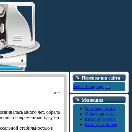
Переводчик сайта
Select Language
▼
20:32
Менюшка
Гостевая книга
развивалась много лет, обрела
Обратная связь
расивый современный браузер
Каталог сайтов
Книги и прочее
оссальной стабильностью и