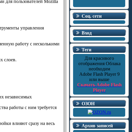
 для пользователей Mozilla
Соц. сети
струменты управления
Вход
менную работу с несколькими
Теги
Для красивого
х слоев.
отображения Облака
необходим
Adobe Flash Player 9
или выше
Скачать Adobe Flash
Player
оих независимых
ОЗОН
ства работы с ним требуется
ройки влияют сразу на весь
Архив записей