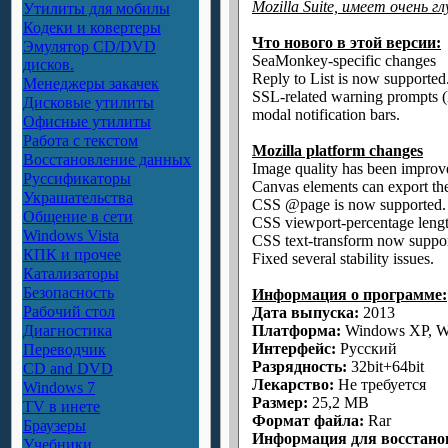
Mozilla Suite, имеет очень
Утилиты для мобилы
Кодеки и ковертеры
Что нового в этой версии:
Эмулятор CD/DVD
SeaMonkey-specific changes
дисков.
Reply to List is now supported
Менеджеры закачек
SSL-related warning prompts (l
Дисковые утилиты
modal notification bars.
Офисные утилиты
Работа с текстом
Mozilla platform changes
Восстановление данных
Image quality has been impro
Руссификаторы
Canvas elements can export the
Украшательства
CSS @page is now supported.
Общение в сети
CSS viewport-percentage lengt
Windows Vista
CSS text-transform now support
КПК и прочее
Fixed several stability issues.
Катализаторы
Безопасность
Информация о программе:
Рабочий стол
Дата выпуска:
2013
Диагностика
Платформа:
Windows XP, Wi
Интерфейс:
Русский
Переводчик
Разрядность:
32bit+64bit
CD and DVD
Лекарство:
Не требуется
Windows 7
Размер:
25,2 MB
TV в инете
Формат файла:
Rar
Браузеры
Информация для восстано
Учебники