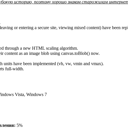
 глубокую историю, поэтому хорошо знаком старожилам интерне
.
eaving or entering a secure site, viewing mixed content) have been repl
ved through a new HTML scaling algorithm.
ir content as an image blob using canvas.toBlob() now.
h units have been implemented (vh, vw, vmin and vmax).
s full-width.
ndows Vista, Windows 7
вления:
5%