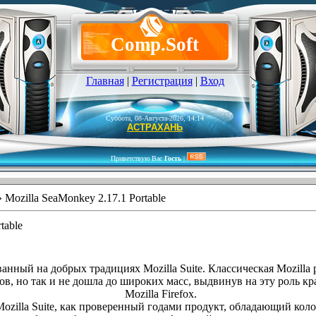
Comp.Soft
Главная
|
Регистрация
|
Вход
Суббота, 08-Августа-2026, 14:14
АСТРАХАНЬ
Приветствую Вас
Гость
|
 Mozilla SeaMonkey 2.17.1 Portable
table
анный на добрых традициях Mozilla Suite. Классическая Mozilla 
ов, но так и не дошла до широких масс, выдвинув на эту роль к
Mozilla Firefox.
Mozilla Suite, как проверенный годами продукт, обладающий кол