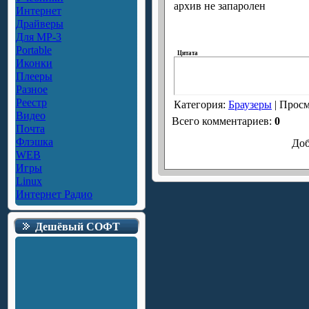
архив не запаролен
Интернет
Драйверы
Для MP-3
Portable
Цитата
Иконки
Плееры
Разное
Реестр
Категория
:
Браузеры
|
Просм
Видео
Всего комментариев
:
0
Почта
Флэшка
Доб
WEB
Игры
Linux
Интернет Радио
Дешёвый СОФТ