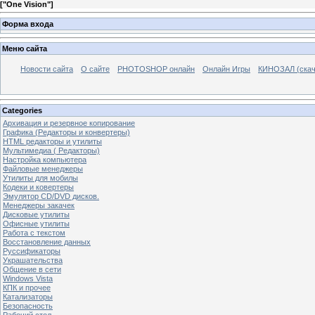
[
"One Vision"
]
Форма входа
Меню сайта
Новости сайта
О сайте
PHOTOSHOP онлайн
Онлайн Игры
КИНОЗАЛ (скач
Categories
Архивация и резервное копирование
Графика (Редакторы и конвертеры)
HTML редакторы и утилиты
Мультимедиа ( Редакторы)
Настройка компьютера
Файловые менеджеры
Утилиты для мобилы
Кодеки и ковертеры
Эмулятор CD/DVD дисков.
Менеджеры закачек
Дисковые утилиты
Офисные утилиты
Работа с текстом
Восстановление данных
Руссификаторы
Украшательства
Общение в сети
Windows Vista
КПК и прочее
Катализаторы
Безопасность
Рабочий стол