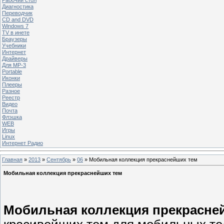
Диагностика
Переводчик
CD and DVD
Windows 7
TV в инете
Браузеры
Учебники
Интернет
Драйверы
Для MP-3
Portable
Иконки
Плееры
Разное
Реестр
Видео
Почта
Флэшка
WEB
Игры
Linux
Интернет Радио
Главная
»
2013
»
Сентябрь
»
06
» Мобильная коллекция прекраснейших тем
Мобильная коллекция прекраснейших тем
Мобильная коллекция прекрасне