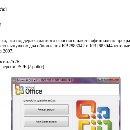
'a:]
й.
 то, что поддержка данного офисного пакета официально прекра
 было выпущено два обновления KB2883042 и KB2883044 которые
в 2007.
сии: /S /R
ерсии: /S /E [/spoiler]