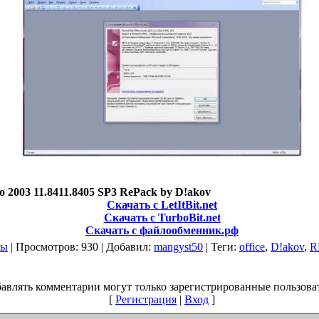
ro 2003 11.8411.8405 SP3 RePack by D!akov
Скачать с LetItBit.net
Скачать с TurboBit.net
Скачать с файлообменник.рф
ты
|
Просмотров
: 930 |
Добавил
:
mangyst50
|
Теги
:
office
,
D!akov
,
R
авлять комментарии могут только зарегистрированные пользова
[
Регистрация
|
Вход
]