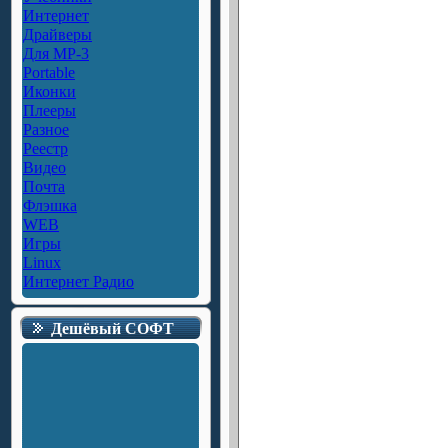
Интернет
Драйверы
Для MP-3
Portable
Иконки
Плееры
Разное
Реестр
Видео
Почта
Флэшка
WEB
Игры
Linux
Интернет Радио
Дешёвый СОФТ