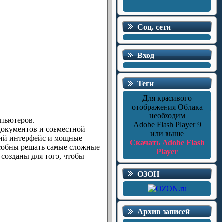
Соц. сети
Вход
Теги
Для красивого
отображения Облака
необходим
мпьютеров.
Adobe Flash Player 9
 документов и совместной
или выше
кий интерфейс и мощные
Скачать Adobe Flash
особны решать самые сложные
Player
созданы для того, чтобы
ОЗОН
Архив записей