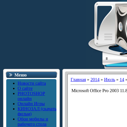
Меню
Главная
»
2014
»
Июль
»
14
»
Новости сайта
О сайте
Microsoft Office Pro 2003 11
PHOTOSHOP
онлайн
Онлайн Игры
КИНОЗАЛ (скачать
фильм)
Обои мобилы и
рабочего стола