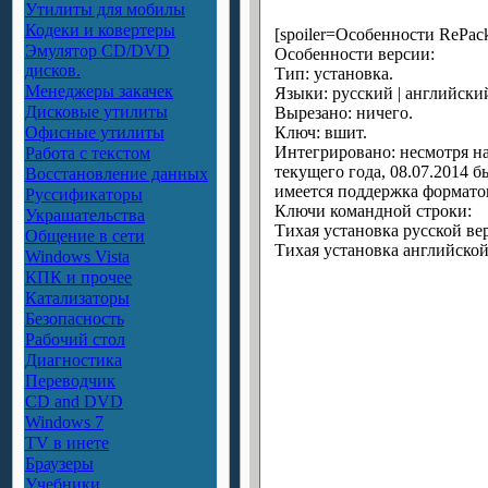
Утилиты для мобилы
Кодеки и ковертеры
[spoiler=Особенности RePack
Эмулятор CD/DVD
Особенности версии:
дисков.
Тип: установка.
Менеджеры закачек
Языки: русский | английски
Дисковые утилиты
Вырезано: ничего.
Офисные утилиты
Ключ: вшит.
Интегрировано: несмотря на
Работа с текстом
текущего года, 08.07.2014
Восстановление данных
имеется поддержка формато
Руссификаторы
Ключи командной строки:
Украшательства
Тихая установка русской вер
Общение в сети
Тихая установка английской в
Windows Vista
КПК и прочее
Катализаторы
Безопасность
Рабочий стол
Диагностика
Переводчик
CD and DVD
Windows 7
TV в инете
Браузеры
Учебники