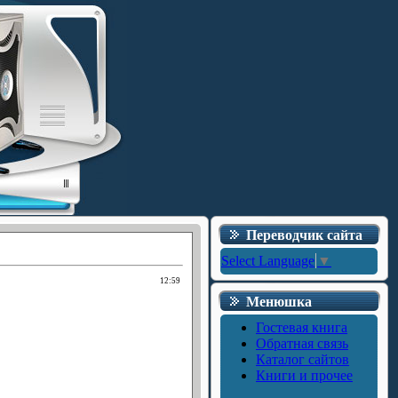
Переводчик сайта
Select Language
▼
12:59
Менюшка
Гостевая книга
Обратная связь
Каталог сайтов
Книги и прочее