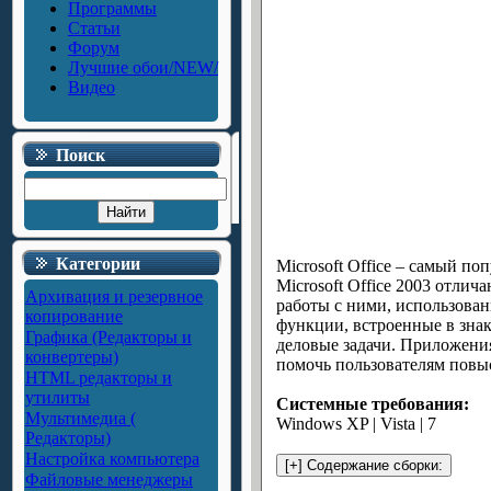
Программы
Статьи
Форум
Лучшие обои/NEW/
Видео
Поиск
Категории
Microsoft Office – самый п
Microsoft Office 2003 отли
Архивация и резервное
работы с ними, использова
копирование
функции, встроенные в зна
Графика (Редакторы и
деловые задачи. Приложения
конвертеры)
помочь пользователям повыс
HTML редакторы и
утилиты
Системные требования:
Мультимедиа (
Windows XP | Vista | 7
Редакторы)
Настройка компьютера
Файловые менеджеры