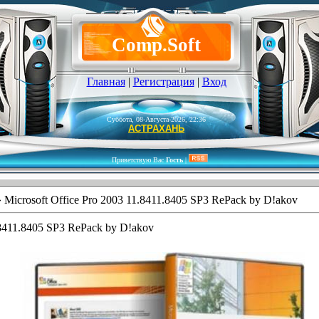
Comp.Soft
Главная
|
Регистрация
|
Вход
Суббота, 08-Августа-2026, 22:36
АСТРАХАНЬ
Приветствую Вас
Гость
|
 Microsoft Office Pro 2003 11.8411.8405 SP3 RePack by D!akov
.8411.8405 SP3 RePack by D!akov