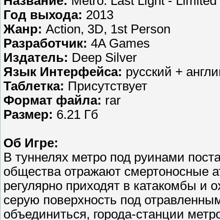
Название:
Metro: Last Light - Limited
Год выхода:
2013
Жанр:
Action, 3D, 1st Person
Разработчик:
4A Games
Издатель:
Deep Silver
Язык Интерфейса:
русский + англи
Таблетка:
Присутствует
Формат файла:
rar
Размер:
6.21 Гб
Об Игре:
В туннелях метро под руинами пост
общества отражают смертоносные ата
регулярно приходят в катакомбы и о
серую поверхность под отравленным
объединиться, города-станции метр