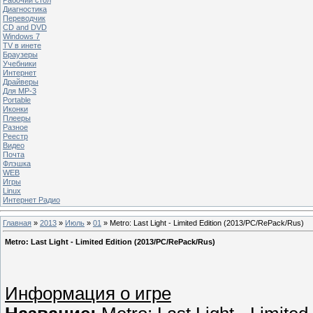
Диагностика
Переводчик
CD and DVD
Windows 7
TV в инете
Браузеры
Учебники
Интернет
Драйверы
Для MP-3
Portable
Иконки
Плееры
Разное
Реестр
Видео
Почта
Флэшка
WEB
Игры
Linux
Интернет Радио
Главная
»
2013
»
Июль
»
01
» Metro: Last Light - Limited Edition (2013/PC/RePack/Rus)
Metro: Last Light - Limited Edition (2013/PC/RePack/Rus)
Информация о игре