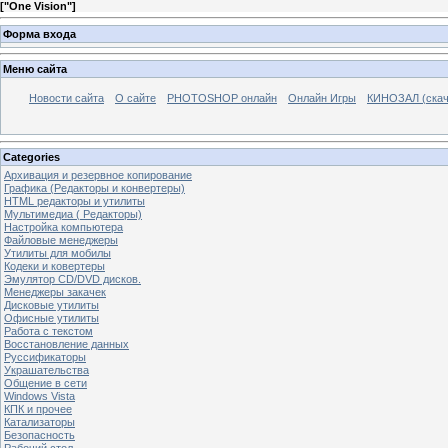
[
"One Vision"
]
Форма входа
Меню сайта
Новости сайта
О сайте
PHOTOSHOP онлайн
Онлайн Игры
КИНОЗАЛ (скач
Categories
Архивация и резервное копирование
Графика (Редакторы и конвертеры)
HTML редакторы и утилиты
Мультимедиа ( Редакторы)
Настройка компьютера
Файловые менеджеры
Утилиты для мобилы
Кодеки и ковертеры
Эмулятор CD/DVD дисков.
Менеджеры закачек
Дисковые утилиты
Офисные утилиты
Работа с текстом
Восстановление данных
Руссификаторы
Украшательства
Общение в сети
Windows Vista
КПК и прочее
Катализаторы
Безопасность
Рабочий стол