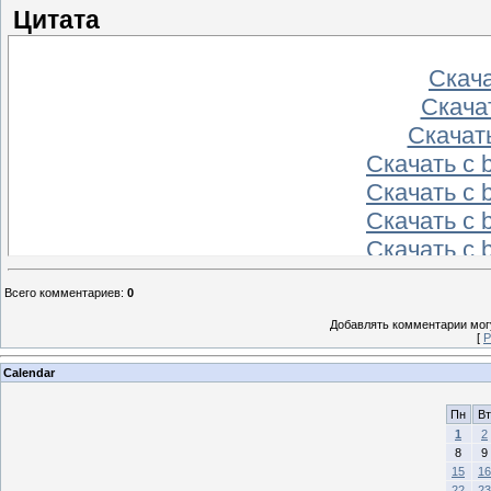
Цитата
Скачат
Скачат
Скачать
Скачать с 
Скачать с 
Скачать с 
Скачать с 
Скачать с 
Всего комментариев
:
0
Скачать с 
Добавлять комментарии могу
Скачать с 
[
Р
Скачать с 
Calendar
Скачать с 
Скачать с b
Пн
Вт
1
2
Скачать с b
8
9
Скачать с b
15
16
22
23