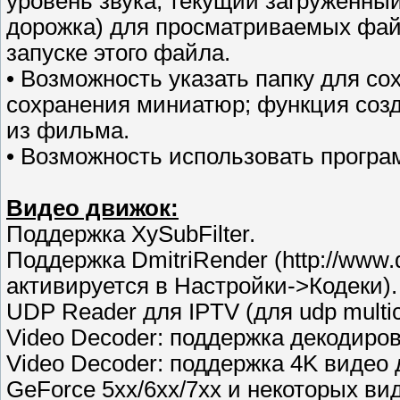
уровень звука, текущий загруженны
дорожка) для просматриваемых фай
запуске этого файла.
• Возможность указать папку для со
сохранения миниатюр; функция соз
из фильма.
• Возможность использовать програ
Видео движок:
Поддержка XySubFilter.
Поддержка DmitriRender (http://www.d
активируется в Настройки->Кодеки).
UDP Reader для IPTV (для udp multic
Video Decoder: поддержка декодиро
Video Decoder: поддержка 4K видео
GeForce 5xx/6xx/7xx и некоторых вид