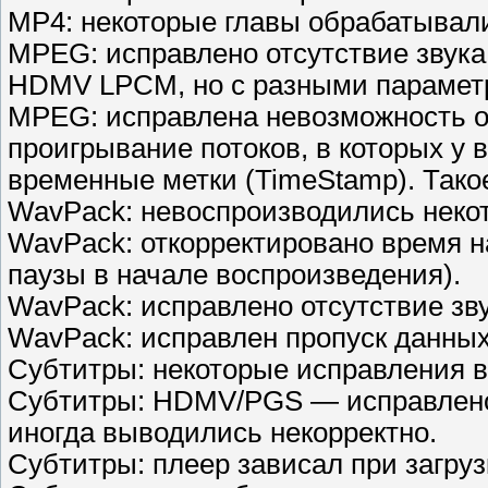
MP4: некоторые главы обрабатывали
MPEG: исправлено отсутствие звук
HDMV LPCM, но с разными парамет
MPEG: исправлена невозможность о
проигрывание потоков, в которых у 
временные метки (TimeStamp). Такое
WavPack: невоспроизводились неко
WavPack: откорректировано время н
паузы в начале воспроизведения).
WavPack: исправлено отсутствие зву
WavPack: исправлен пропуск данных
Субтитры: некоторые исправления в
Субтитры: HDMV/PGS — исправлено 
иногда выводились некорректно.
Субтитры: плеер зависал при загруз