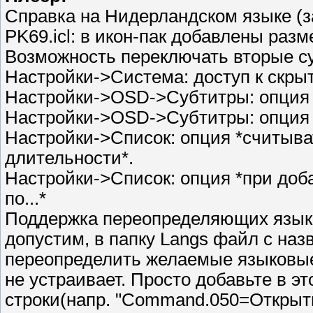
Справка на Нидерландском языке (з
PK69.icl: в икон-пак добавлены разм
Возможность переключать вторые с
Настройки->Система: доступ к скры
Настройки->OSD->Субтитры: опция 
Настройки->OSD->Субтитры: опция 
Настройки->Список: опция *считыва
длительности*.
Настройки->Список: опция *при доб
по...*
Поддержка переопределяющих языков
допустим, в папку Langs файл с назв
переопределить желаемые языковые 
не устраивает. Просто добавьте в э
строки(напр. "Command.050=Открыть