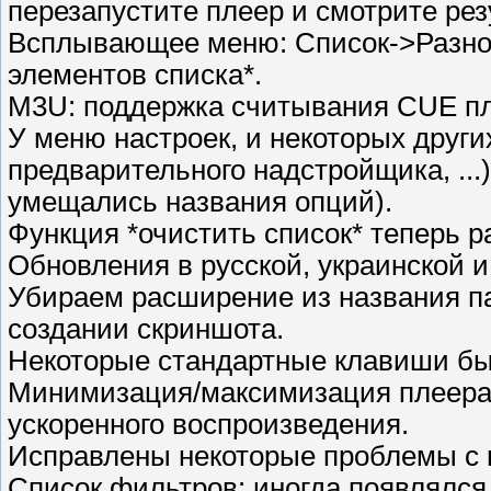
перезапустите плеер и смотрите рез
Всплывающее меню: Список->Разное:
элементов списка*.
M3U: поддержка считывания CUE пл
У меню настроек, и некоторых друг
предварительного надстройщика, ...
умещались названия опций).
Функция *очистить список* теперь р
Обновления в русской, украинской и
Убираем расширение из названия па
создании скриншота.
Некоторые стандартные клавиши б
Минимизация/максимизация плеера:
ускоренного воспроизведения.
Исправлены некоторые проблемы с 
Список фильтров: иногда появлялся