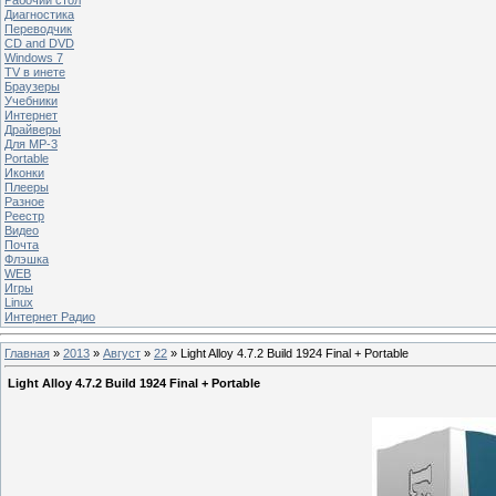
Диагностика
Переводчик
CD and DVD
Windows 7
TV в инете
Браузеры
Учебники
Интернет
Драйверы
Для MP-3
Portable
Иконки
Плееры
Разное
Реестр
Видео
Почта
Флэшка
WEB
Игры
Linux
Интернет Радио
Главная
»
2013
»
Август
»
22
» Light Alloy 4.7.2 Build 1924 Final + Portable
Light Alloy 4.7.2 Build 1924 Final + Portable