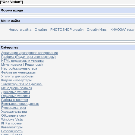
[
"One Vision"
]
Форма входа
Меню сайта
Новости сайта
О сайте
PHOTOSHOP онлайн
Онлайн Игры
КИНОЗАЛ (скач
Categories
Архивация и резервное копирование
Графика (Редакторы и конвертеры)
HTML редакторы и утилиты
Мультимедиа ( Редакторы)
Настройка компьютера
Файловые менеджеры
Утилиты для мобилы
Кодеки и ковертеры
Эмулятор CD/DVD дисков.
Менеджеры закачек
Дисковые утилиты
Офисные утилиты
Работа с текстом
Восстановление данных
Руссификаторы
Украшательства
Общение в сети
Windows Vista
КПК и прочее
Катализаторы
Безопасность
Рабочий стол