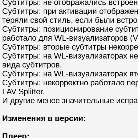
Субтитры: не отображались встрое
Субтитры: при активации отображен
теряли свой стиль, если были встр
Субтитры: позиционирование субтит
работало для WL-визуализаторов (
Субтитры: вторые субтитры некорре
Субтитры: на WL-визуализаторах н
вида субтитров.
Субтитры: на WL-визуализаторах вт
Субтитры: некорректно работало пе
LAV Splitter.
И другие менее значительные испра
Изменения в версии:
Плеер: