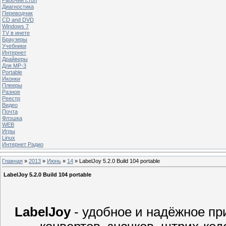
Диагностика
Переводчик
CD and DVD
Windows 7
TV в инете
Браузеры
Учебники
Интернет
Драйверы
Для MP-3
Portable
Иконки
Плееры
Разное
Реестр
Видео
Почта
Флэшка
WEB
Игры
Linux
Интернет Радио
Главная
»
2013
»
Июнь
»
14
» LabelJoy 5.2.0 Build 104 portable
LabelJoy 5.2.0 Build 104 portable
LabelJoy
- удобное и надёжное пр