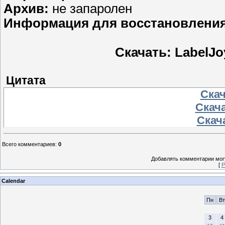
Aрхив:
не запаролен
Информация для восстановления
Скачать: LabelJoy
Цитата
Скач
Скача
Скача
Всего комментариев
:
0
Добавлять комментарии могу
[
Р
Calendar
Пн
Вт
3
4