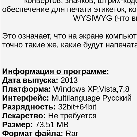
конвертов, значков, штрих-код
обеспечение для печати этикеток, 
WYSIWYG (что ви
Это означает, что на экране компью
точно такие же, какие будут напечат
Информация о программе:
Дата выпуска:
2013
Платформа:
Windows XP,Vista,7,8
Интерфейс:
Multilanguage Русский
Разрядность:
32bit+64bit
Лекарство:
Не требуется
Размер:
73,51 MB
Формат файла:
Rar