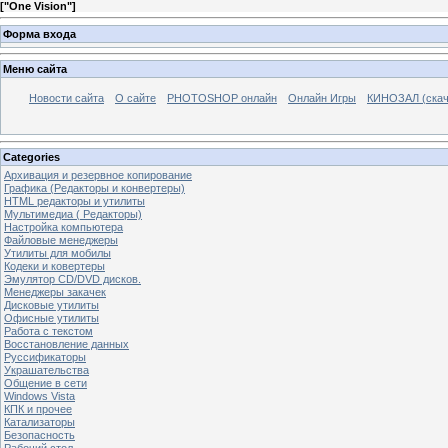
[
"One Vision"
]
Форма входа
Меню сайта
Новости сайта
О сайте
PHOTOSHOP онлайн
Онлайн Игры
КИНОЗАЛ (скач
Categories
Архивация и резервное копирование
Графика (Редакторы и конвертеры)
HTML редакторы и утилиты
Мультимедиа ( Редакторы)
Настройка компьютера
Файловые менеджеры
Утилиты для мобилы
Кодеки и ковертеры
Эмулятор CD/DVD дисков.
Менеджеры закачек
Дисковые утилиты
Офисные утилиты
Работа с текстом
Восстановление данных
Руссификаторы
Украшательства
Общение в сети
Windows Vista
КПК и прочее
Катализаторы
Безопасность
Рабочий стол