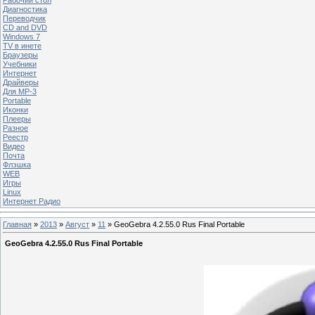
Диагностика
Переводчик
CD and DVD
Windows 7
TV в инете
Браузеры
Учебники
Интернет
Драйверы
Для MP-3
Portable
Иконки
Плееры
Разное
Реестр
Видео
Почта
Флэшка
WEB
Игры
Linux
Интернет Радио
Главная
»
2013
»
Август
»
11
» GeoGebra 4.2.55.0 Rus Final Portable
GeoGebra 4.2.55.0 Rus Final Portable