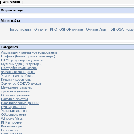
[
"One Vision"
]
Форма входа
Меню сайта
Новости сайта
О сайте
PHOTOSHOP онлайн
Онлайн Игры
КИНОЗАЛ (скач
Categories
Архивация и резервное копирование
Графика (Редакторы и конвертеры)
HTML редакторы и утилиты
Мультимедиа ( Редакторы)
Настройка компьютера
Файловые менеджеры
Утилиты для мобилы
Кодеки и ковертеры
Эмулятор CD/DVD дисков.
Менеджеры закачек
Дисковые утилиты
Офисные утилиты
Работа с текстом
Восстановление данных
Руссификаторы
Украшательства
Общение в сети
Windows Vista
КПК и прочее
Катализаторы
Безопасность
Рабочий стол