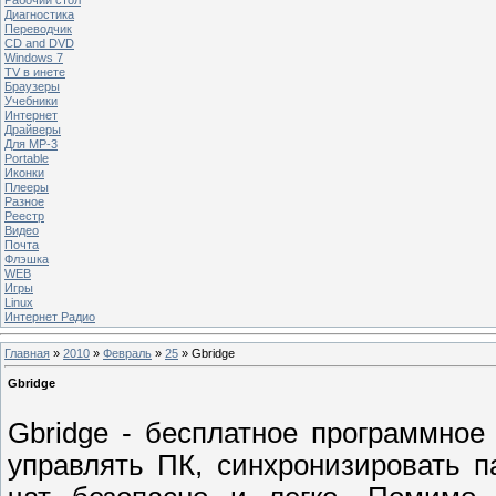
Диагностика
Переводчик
CD and DVD
Windows 7
TV в инете
Браузеры
Учебники
Интернет
Драйверы
Для MP-3
Portable
Иконки
Плееры
Разное
Реестр
Видео
Почта
Флэшка
WEB
Игры
Linux
Интернет Радио
Главная
»
2010
»
Февраль
»
25
» Gbridge
Gbridge
Gbridge - бесплатное программное
управлять ПК, синхронизировать 