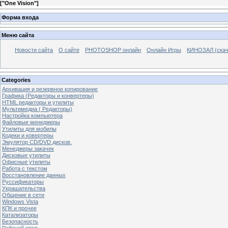
[
"One Vision"
]
Форма входа
Меню сайта
Новости сайта
О сайте
PHOTOSHOP онлайн
Онлайн Игры
КИНОЗАЛ (скач
Categories
Архивация и резервное копирование
Графика (Редакторы и конвертеры)
HTML редакторы и утилиты
Мультимедиа ( Редакторы)
Настройка компьютера
Файловые менеджеры
Утилиты для мобилы
Кодеки и ковертеры
Эмулятор CD/DVD дисков.
Менеджеры закачек
Дисковые утилиты
Офисные утилиты
Работа с текстом
Восстановление данных
Руссификаторы
Украшательства
Общение в сети
Windows Vista
КПК и прочее
Катализаторы
Безопасность
Рабочий стол