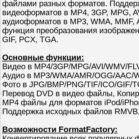
файлами разных форматов. Поддер
видеоформатов в MP4, 3GP, MPG, AV
аудиоформатов в MP3, WMA, MMF, A
функция преобразования изображени
GIF, PCX, TGA.
Основные функции:
Видео в MP4/3GP/MPG/AVI/WMV/FL
Аудио в MP3/WMA/AMR/OGG/AAC/
Фото в JPG/BMP/PNG/TIF/ICO/GIF/
Перевод DVD в видео файлы, Копир
MP4 файлы для форматов iPod/iPho
Поддержка исходных файлов RMVB, 
Возможности FormatFactory:
Конвертирование всех популярных 