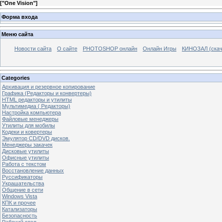
[
"One Vision"
]
Форма входа
Меню сайта
Новости сайта
О сайте
PHOTOSHOP онлайн
Онлайн Игры
КИНОЗАЛ (скач
Categories
Архивация и резервное копирование
Графика (Редакторы и конвертеры)
HTML редакторы и утилиты
Мультимедиа ( Редакторы)
Настройка компьютера
Файловые менеджеры
Утилиты для мобилы
Кодеки и ковертеры
Эмулятор CD/DVD дисков.
Менеджеры закачек
Дисковые утилиты
Офисные утилиты
Работа с текстом
Восстановление данных
Руссификаторы
Украшательства
Общение в сети
Windows Vista
КПК и прочее
Катализаторы
Безопасность
Рабочий стол