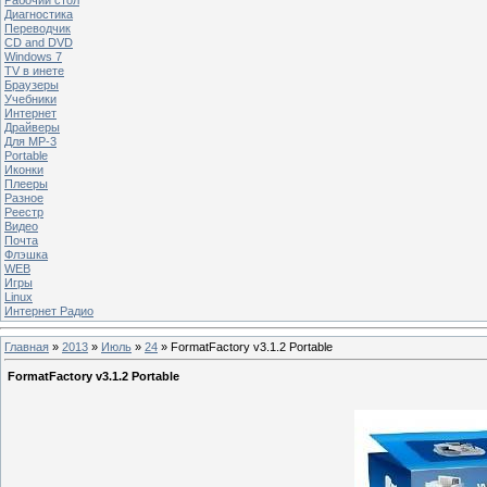
Диагностика
Переводчик
CD and DVD
Windows 7
TV в инете
Браузеры
Учебники
Интернет
Драйверы
Для MP-3
Portable
Иконки
Плееры
Разное
Реестр
Видео
Почта
Флэшка
WEB
Игры
Linux
Интернет Радио
Главная
»
2013
»
Июль
»
24
» FormatFactory v3.1.2 Portable
FormatFactory v3.1.2 Portable