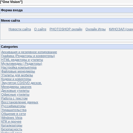
[
"One Vision"
]
Форма входа
Меню сайта
Новости сайта
О сайте
PHOTOSHOP онлайн
Онлайн Игры
КИНОЗАЛ (скач
Categories
Архивация и резервное копирование
Графика (Редакторы и конвертеры)
HTML редакторы и утилиты
Мультимедиа ( Редакторы)
Настройка компьютера
Файловые менеджеры
Утилиты для мобилы
Кодеки и ковертеры
Эмулятор CD/DVD дисков.
Менеджеры закачек
Дисковые утилиты
Офисные утилиты
Работа с текстом
Восстановление данных
Руссификаторы
Украшательства
Общение в сети
Windows Vista
КПК и прочее
Катализаторы
Безопасность
Рабочий стол