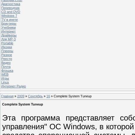
Диагностика
Переводчик
CD and DVD
Windows 7
TV в инете
Браузеры
Учебники
Интернет
Драйверы
Для MP-3
Portable
Иконки
Плееры
Разное
Реестр
Видео
Почта
Флэшка
WEB
Игры
Linux
Интернет Радио
Главная
»
2009
»
Сентябрь
»
16
» Complete System Tuneup
Complete System Tuneup
Эта программа представляет соб
управления" ОС Windows, в которо