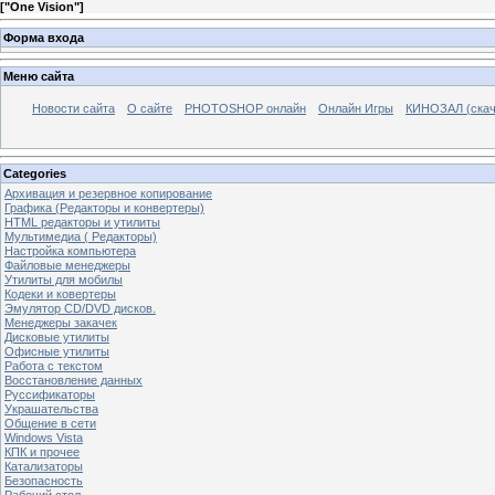
[
"One Vision"
]
Форма входа
Меню сайта
Новости сайта
О сайте
PHOTOSHOP онлайн
Онлайн Игры
КИНОЗАЛ (скач
Categories
Архивация и резервное копирование
Графика (Редакторы и конвертеры)
HTML редакторы и утилиты
Мультимедиа ( Редакторы)
Настройка компьютера
Файловые менеджеры
Утилиты для мобилы
Кодеки и ковертеры
Эмулятор CD/DVD дисков.
Менеджеры закачек
Дисковые утилиты
Офисные утилиты
Работа с текстом
Восстановление данных
Руссификаторы
Украшательства
Общение в сети
Windows Vista
КПК и прочее
Катализаторы
Безопасность
Рабочий стол