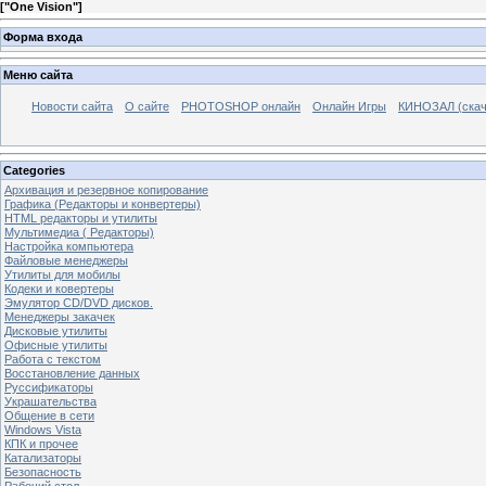
[
"One Vision"
]
Форма входа
Меню сайта
Новости сайта
О сайте
PHOTOSHOP онлайн
Онлайн Игры
КИНОЗАЛ (скач
Categories
Архивация и резервное копирование
Графика (Редакторы и конвертеры)
HTML редакторы и утилиты
Мультимедиа ( Редакторы)
Настройка компьютера
Файловые менеджеры
Утилиты для мобилы
Кодеки и ковертеры
Эмулятор CD/DVD дисков.
Менеджеры закачек
Дисковые утилиты
Офисные утилиты
Работа с текстом
Восстановление данных
Руссификаторы
Украшательства
Общение в сети
Windows Vista
КПК и прочее
Катализаторы
Безопасность
Рабочий стол