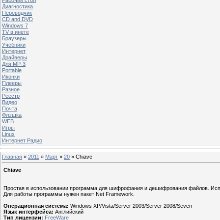
Диагностика
Переводчик
CD and DVD
Windows 7
TV в инете
Браузеры
Учебники
Интернет
Драйверы
Для MP-3
Portable
Иконки
Плееры
Разное
Реестр
Видео
Почта
Флэшка
WEB
Игры
Linux
Интернет Радио
Главная
»
2011
»
Март
»
20
» Chiave
Chiave
Простая в использовании программа для шифрофания и дешифрования файлов. Испо
Для работы программы нужен пакет Net Framework.
Операционная система:
Windows XP/Vista/Server 2003/Server 2008/Seven
Язык интерфейса:
Английский
Тип лицензии:
FreeWare