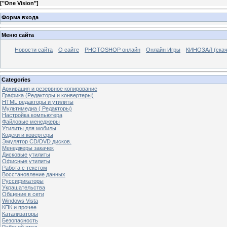
[
"One Vision"
]
Форма входа
Меню сайта
Новости сайта
О сайте
PHOTOSHOP онлайн
Онлайн Игры
КИНОЗАЛ (скач
Categories
Архивация и резервное копирование
Графика (Редакторы и конвертеры)
HTML редакторы и утилиты
Мультимедиа ( Редакторы)
Настройка компьютера
Файловые менеджеры
Утилиты для мобилы
Кодеки и ковертеры
Эмулятор CD/DVD дисков.
Менеджеры закачек
Дисковые утилиты
Офисные утилиты
Работа с текстом
Восстановление данных
Руссификаторы
Украшательства
Общение в сети
Windows Vista
КПК и прочее
Катализаторы
Безопасность
Рабочий стол