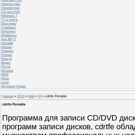
Диагностика
Переводчик
CD and DVD
Windows 7
TV в инете
Браузеры
Учебники
Интернет
Драйверы
Для MP-3
Portable
Иконки
Плееры
Разное
Реестр
Видео
Почта
Флэшка
WEB
Игры
Linux
Интернет Радио
Главная
»
2010
»
Май
»
04
» cdrtfe Portable
cdrtfe Portable
Программа для записи CD/DVD диско
программ записи дисков, cdrtfe об