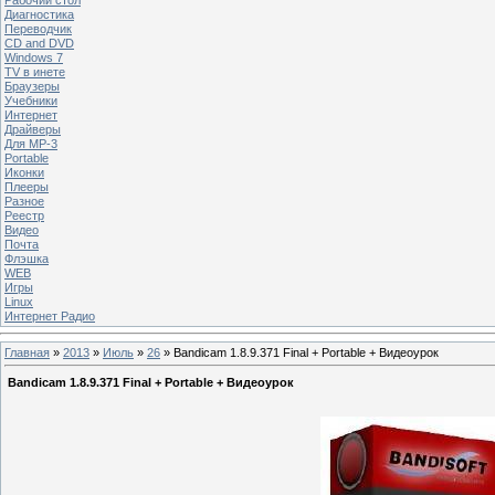
Диагностика
Переводчик
CD and DVD
Windows 7
TV в инете
Браузеры
Учебники
Интернет
Драйверы
Для MP-3
Portable
Иконки
Плееры
Разное
Реестр
Видео
Почта
Флэшка
WEB
Игры
Linux
Интернет Радио
Главная
»
2013
»
Июль
»
26
» Bandicam 1.8.9.371 Final + Portable + Видеоурок
Bandicam 1.8.9.371 Final + Portable + Видеоурок