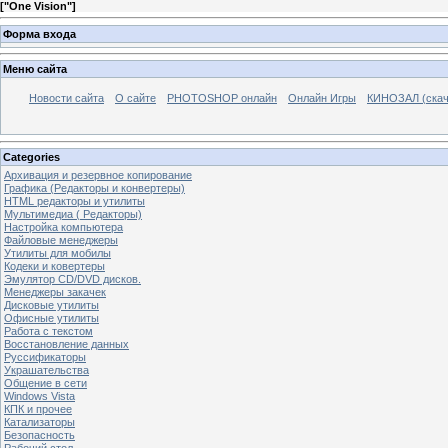
[
"One Vision"
]
Форма входа
Меню сайта
Новости сайта
О сайте
PHOTOSHOP онлайн
Онлайн Игры
КИНОЗАЛ (скач
Categories
Архивация и резервное копирование
Графика (Редакторы и конвертеры)
HTML редакторы и утилиты
Мультимедиа ( Редакторы)
Настройка компьютера
Файловые менеджеры
Утилиты для мобилы
Кодеки и ковертеры
Эмулятор CD/DVD дисков.
Менеджеры закачек
Дисковые утилиты
Офисные утилиты
Работа с текстом
Восстановление данных
Руссификаторы
Украшательства
Общение в сети
Windows Vista
КПК и прочее
Катализаторы
Безопасность
Рабочий стол