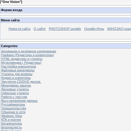
[
"One Vision"
]
Форма входа
Меню сайта
Новости сайта
О сайте
PHOTOSHOP онлайн
Онлайн Игры
КИНОЗАЛ (скач
Categories
Архивация и резервное копирование
Графика (Редакторы и конвертеры)
HTML редакторы и утилиты
Мультимедиа ( Редакторы)
Настройка компьютера
Файловые менеджеры
Утилиты для мобилы
Кодеки и ковертеры
Эмулятор CD/DVD дисков.
Менеджеры закачек
Дисковые утилиты
Офисные утилиты
Работа с текстом
Восстановление данных
Руссификаторы
Украшательства
Общение в сети
Windows Vista
КПК и прочее
Катализаторы
Безопасность
Рабочий стол