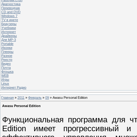
Диагностика
Переводчик
CD and DVD
Windows 7
TV в инете
Браузеры
Учебники
Интернет
Драйверы
Для MP-3
Portable
Иконки
Плееры
Разное
Реестр
Видео
Почта
Флэшка
WEB
Игры
Linux
Интернет Радио
Главная
»
2011
»
Февраль
»
09
» Awasu Personal Edition
Awasu Personal Edition
Функциональная программа для чт
Edition имеет прогрессивный и