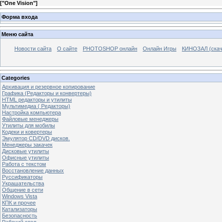
[
"One Vision"
]
Форма входа
Меню сайта
Новости сайта
О сайте
PHOTOSHOP онлайн
Онлайн Игры
КИНОЗАЛ (скач
Categories
Архивация и резервное копирование
Графика (Редакторы и конвертеры)
HTML редакторы и утилиты
Мультимедиа ( Редакторы)
Настройка компьютера
Файловые менеджеры
Утилиты для мобилы
Кодеки и ковертеры
Эмулятор CD/DVD дисков.
Менеджеры закачек
Дисковые утилиты
Офисные утилиты
Работа с текстом
Восстановление данных
Руссификаторы
Украшательства
Общение в сети
Windows Vista
КПК и прочее
Катализаторы
Безопасность
Рабочий стол