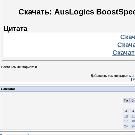
Скачать: AusLogics BoostSpeed
Цитата
Скач
Скача
Скачать
Всего комментариев
:
0
Добавлять комментарии могу
[
Р
Calendar
Пн
Вт
3
4
10
11
17
18
24
25