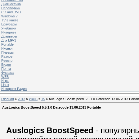
Диагностика
Переводчик
CD and DVD
Windows 7
TV в инете
Браузеры
Учебники
Интернет
Драйверы
Для MP-3
Portable
Иконки
Плееры
Разное
Реестр
Видео
Почта
Флэшка
WEB
Игры
Linux
Интернет Радио
Главная
»
2013
»
Июнь
»
15
» AusLogics BoostSpeed 5.5.1.0 Datecode 13.06.2013 Portab
AusLogics BoostSpeed 5.5.1.0 Datecode 13.06.2013 Portable
Auslogics BoostSpeed
- популярн