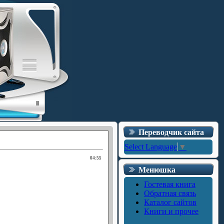
Переводчик сайта
Select Language
▼
04:55
Менюшка
Гостевая книга
Обратная связь
Каталог сайтов
Книги и прочее