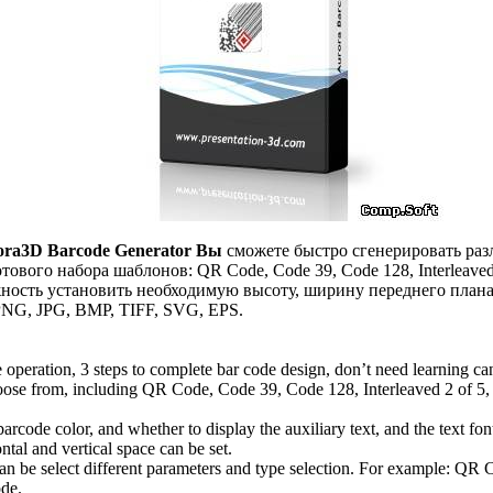
ra3D Barcode Generator Вы
сможете быстро сгенерировать раз
отового набора шаблонов: QR Code, Code 39, Code 128, Interleaved
жность установить необходимую высоту, ширину переднего плана и
PNG, JPG, BMP, TIFF, SVG, EPS.
e operation, 3 steps to complete bar code design, don’t need learning ca
hoose from, including QR Code, Code 39, Code 128, Interleaved 2 of 5
arcode color, and whether to display the auxiliary text, and the text font
ntal and vertical space can be set.
can be select different parameters and type selection. For example: Q
de.