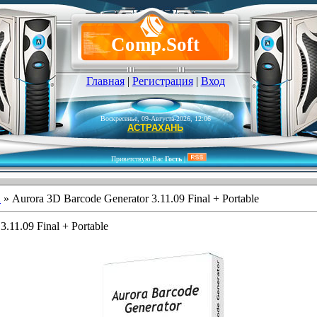
Comp.Soft
Главная
|
Регистрация
|
Вход
Воскресенье, 09-Августа-2026, 12:06
АСТРАХАНЬ
Приветствую Вас
Гость
|
2
» Aurora 3D Barcode Generator 3.11.09 Final + Portable
.11.09 Final + Portable