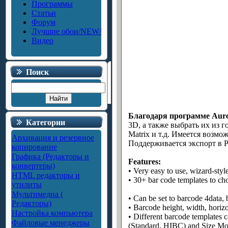
Программы
Статьи
Форум
Лучшие обои/NEW/
Видео
Поиск
Благодаря программе Auro
Категории
3D, а также выбрать их из г
Matrix и т.д. Имеется возмо
Архивация и резервное
Поддерживается экспорт в 
копирование
Графика (Редакторы и
Features:
конвертеры)
• Very easy to use, wizard-styl
HTML редакторы и
• 30+ bar code templates to c
утилиты
Мультимедиа (
• Can be set to barcode 4data, b
Редакторы)
• Barcode height, width, horizo
Настройка компьютера
• Different barcode templates 
Файловые менеджеры
(Standard, HIBC) and Size Mo