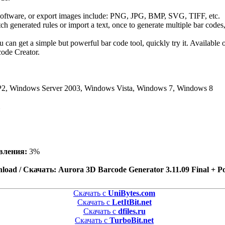
 software, or export images include: PNG, JPG, BMP, SVG, TIFF, etc.
tch generated rules or import a text, once to generate multiple bar codes
 can get a simple but powerful bar code tool, quickly try it. Available
ode Creator.
, Windows Server 2003, Windows Vista, Windows 7, Windows 8
вления:
3%
load / Скачать: Aurora 3D Barcode Generator 3.11.09 Final + Po
Скачать с
UniBytes.com
Скачать с
LetItBit.net
Скачать с
dfiles.ru
Скачать с
TurboBit.net