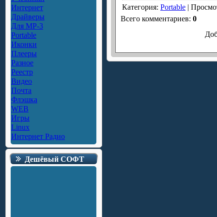
Категория
:
Portable
|
Просмо
Интернет
Драйверы
Всего комментариев
:
0
Для MP-3
Доб
Portable
Иконки
Плееры
Разное
Реестр
Видео
Почта
Флэшка
WEB
Игры
Linux
Интернет Радио
Дешёвый СОФТ