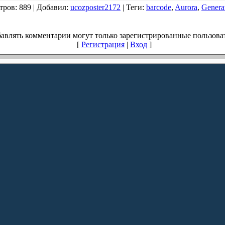
тров
: 889 |
Добавил
:
ucozposter2172
|
Теги
:
barcode
,
Aurora
,
Genera
авлять комментарии могут только зарегистрированные пользова
[
Регистрация
|
Вход
]