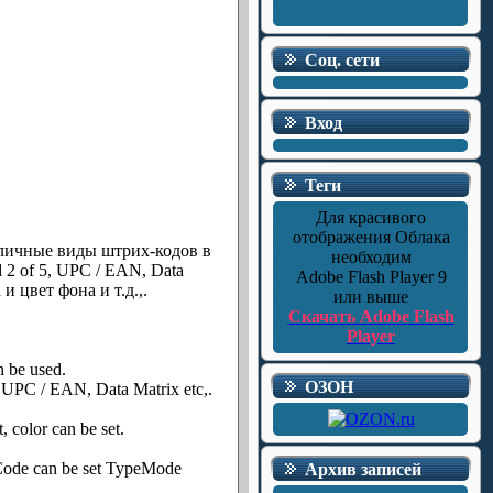
Соц. сети
Вход
Теги
Для красивого
отображения Облака
личные виды штрих-кодов в
необходим
 2 of 5, UPC / EAN, Data
Adobe Flash Player 9
 цвет фона и т.д.,.
или выше
Скачать Adobe Flash
Player
n be used.
ОЗОН
, UPC / EAN, Data Matrix etc,.
, color can be set.
R Code can be set TypeMode
Архив записей