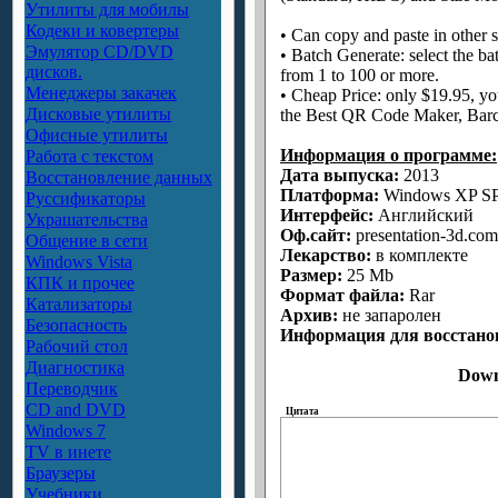
Утилиты для мобилы
Кодеки и ковертеры
• Can copy and paste in other
Эмулятор CD/DVD
• Batch Generate: select the ba
дисков.
from 1 to 100 or more.
Менеджеры закачек
• Cheap Price: only $19.95, you
Дисковые утилиты
the Best QR Code Maker, Barc
Офисные утилиты
Информация о программе:
Работа с текстом
Дата выпуска:
2013
Восстановление данных
Платформа:
Windows XP SP2
Руссификаторы
Интерфейс:
Английский
Украшательства
Оф.сайт:
presentation-3d.com
Общение в сети
Лекарство:
в комплекте
Windows Vista
Размер:
25 Mb
КПК и прочее
Формат файла:
Rar
Катализаторы
Aрхив:
не запаролен
Безопасность
Информация для восстано
Рабочий стол
Диагностика
Down
Переводчик
CD and DVD
Цитата
Windows 7
TV в инете
Браузеры
Учебники