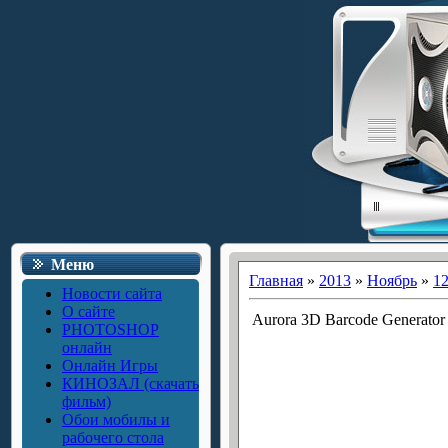
Меню
Главная
»
2013
»
Ноябрь
»
1
Новости сайта
О сайте
Aurora 3D Barcode Generator 3
PHOTOSHOP
онлайн
Онлайн Игры
КИНОЗАЛ (скачать
фильм)
Обои мобилы и
рабочего стола