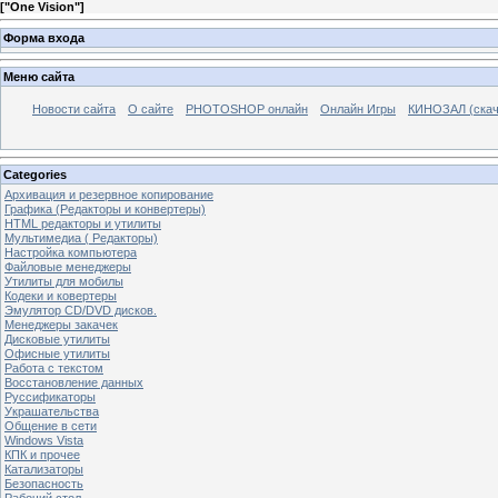
[
"One Vision"
]
Форма входа
Меню сайта
Новости сайта
О сайте
PHOTOSHOP онлайн
Онлайн Игры
КИНОЗАЛ (скач
Categories
Архивация и резервное копирование
Графика (Редакторы и конвертеры)
HTML редакторы и утилиты
Мультимедиа ( Редакторы)
Настройка компьютера
Файловые менеджеры
Утилиты для мобилы
Кодеки и ковертеры
Эмулятор CD/DVD дисков.
Менеджеры закачек
Дисковые утилиты
Офисные утилиты
Работа с текстом
Восстановление данных
Руссификаторы
Украшательства
Общение в сети
Windows Vista
КПК и прочее
Катализаторы
Безопасность
Рабочий стол