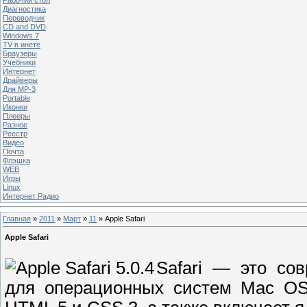
Диагностика
Переводчик
CD and DVD
Windows 7
TV в инете
Браузеры
Учебники
Интернет
Драйверы
Для MP-3
Portable
Иконки
Плееры
Разное
Реестр
Видео
Почта
Флэшка
WEB
Игры
Linux
Интернет Радио
Главная
»
2011
»
Март
»
11
» Apple Safari
Apple Safari
Safari — это со
для операционных систем Mac OS 