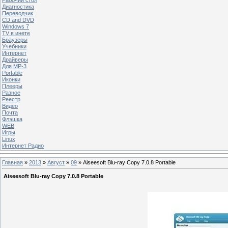
Диагностика
Переводчик
CD and DVD
Windows 7
TV в инете
Браузеры
Учебники
Интернет
Драйверы
Для MP-3
Portable
Иконки
Плееры
Разное
Реестр
Видео
Почта
Флэшка
WEB
Игры
Linux
Интернет Радио
Главная
»
2013
»
Август
»
09
» Aiseesoft Blu-ray Copy 7.0.8 Portable
Aiseesoft Blu-ray Copy 7.0.8 Portable