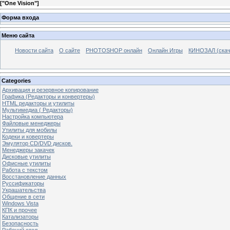
[
"One Vision"
]
Форма входа
Меню сайта
Новости сайта
О сайте
PHOTOSHOP онлайн
Онлайн Игры
КИНОЗАЛ (скач
Categories
Архивация и резервное копирование
Графика (Редакторы и конвертеры)
HTML редакторы и утилиты
Мультимедиа ( Редакторы)
Настройка компьютера
Файловые менеджеры
Утилиты для мобилы
Кодеки и ковертеры
Эмулятор CD/DVD дисков.
Менеджеры закачек
Дисковые утилиты
Офисные утилиты
Работа с текстом
Восстановление данных
Руссификаторы
Украшательства
Общение в сети
Windows Vista
КПК и прочее
Катализаторы
Безопасность
Рабочий стол