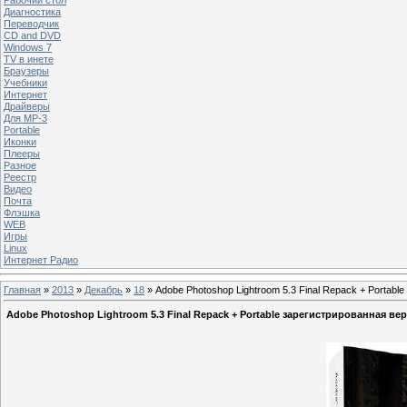
Диагностика
Переводчик
CD and DVD
Windows 7
TV в инете
Браузеры
Учебники
Интернет
Драйверы
Для MP-3
Portable
Иконки
Плееры
Разное
Реестр
Видео
Почта
Флэшка
WEB
Игры
Linux
Интернет Радио
Главная
»
2013
»
Декабрь
»
18
» Adobe Photoshop Lightroom 5.3 Final Repack + Portabl
Adobe Photoshop Lightroom 5.3 Final Repack + Portable зарегистрированная ве