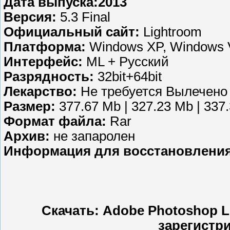
Дата выпуска:2013
Версия:
5.3 Final
Официальный сайт:
Lightroom
Платформа:
Windows XP, Windows V
Интерфейс:
ML + Русский
Разрядность:
32bit+64bit
Лекарство:
Не требуется Вылечено
Размер:
377.67 Mb | 327.23 Mb | 337
Формат файла:
Rar
Aрхив:
не запаролен
Информация для восстановления
Скачать: Adobe Photoshop Li
зарегистр