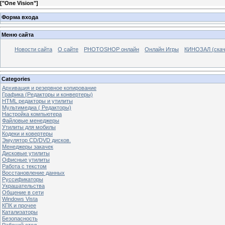
[
"One Vision"
]
Форма входа
Меню сайта
Новости сайта
О сайте
PHOTOSHOP онлайн
Онлайн Игры
КИНОЗАЛ (скач
Categories
Архивация и резервное копирование
Графика (Редакторы и конвертеры)
HTML редакторы и утилиты
Мультимедиа ( Редакторы)
Настройка компьютера
Файловые менеджеры
Утилиты для мобилы
Кодеки и ковертеры
Эмулятор CD/DVD дисков.
Менеджеры закачек
Дисковые утилиты
Офисные утилиты
Работа с текстом
Восстановление данных
Руссификаторы
Украшательства
Общение в сети
Windows Vista
КПК и прочее
Катализаторы
Безопасность
Рабочий стол