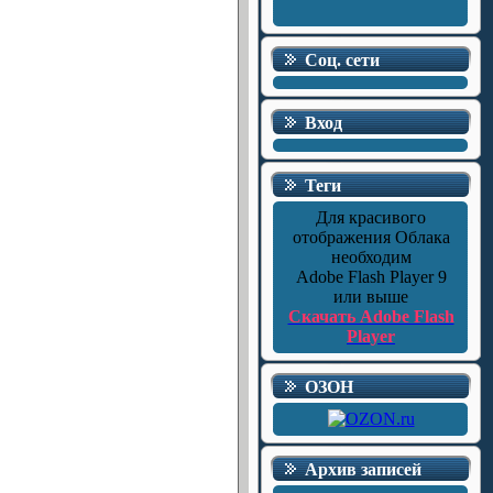
Соц. сети
Вход
Теги
Для красивого
отображения Облака
необходим
Adobe Flash Player 9
или выше
Скачать Adobe Flash
Player
ОЗОН
Архив записей