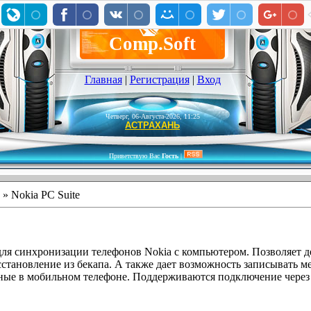
Comp.Soft
Главная
|
Регистрация
|
Вход
Четверг, 06-Августа-2026, 11:25
АСТРАХАНЬ
Приветствую Вас
Гость
|
» Nokia PC Suite
 для синхронизации телефонов Nokia с компьютером. Позволяет 
становление из бекапа. А также дает возможность записывать 
ные в мобильном телефоне. Поддерживаются подключение через 