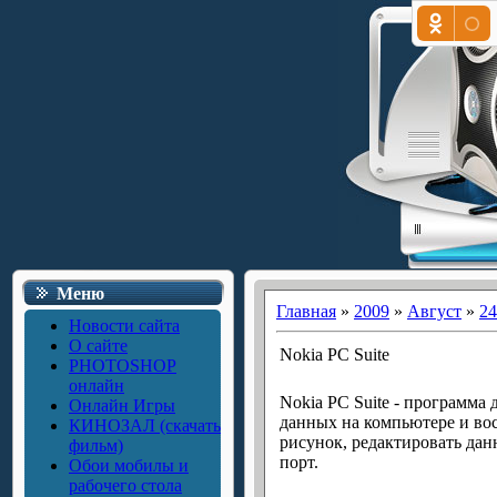
Меню
Главная
»
2009
»
Август
»
24
Новости сайта
О сайте
Nokia PC Suite
PHOTOSHOP
онлайн
Nokia PC Suite - программа
Онлайн Игры
данных на компьютере и вос
КИНОЗАЛ (скачать
рисунок, редактировать дан
фильм)
порт.
Обои мобилы и
рабочего стола