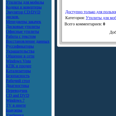
Утилиты для мобилы
Кодеки и ковертеры
Доступно только для пользо
Эмулятор CD/DVD
дисков.
Категория
:
Утилиты для мо
Менеджеры закачек
Всего комментариев
:
0
Дисковые утилиты
Офисные утилиты
Доб
Работа с текстом
Восстановление данных
Руссификаторы
Украшательства
Общение в сети
Windows Vista
КПК и прочее
Катализаторы
Безопасность
Рабочий стол
Диагностика
Переводчик
CD and DVD
Windows 7
TV в инете
Браузеры
Учебники