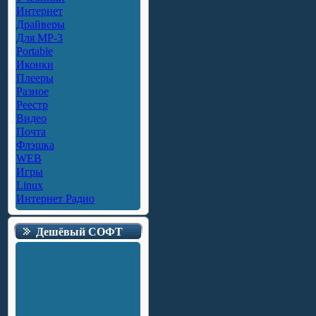
Интернет
Драйверы
Для MP-3
Portable
Иконки
Плееры
Разное
Реестр
Видео
Почта
Флэшка
WEB
Игры
Linux
Интернет Радио
Дешёвый СОФТ