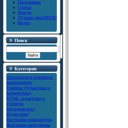
Программы
Статьи
Форум
Лучшие обои/NEW/
Видео
Поиск
Категории
Архивация и резервное
копирование
Графика (Редакторы и
конвертеры)
HTML редакторы и
утилиты
Мультимедиа (
Редакторы)
Настройка компьютера
Файловые менеджеры