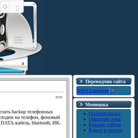
Переводчик сайта
Select Language
▼
20:02
Менюшка
делать backup телефонных
Гостевая книга
мелодии на телефон, фоновый
Обратная связь
DATA-кабель, bluetooth, ИК-
Каталог сайтов
Книги и прочее