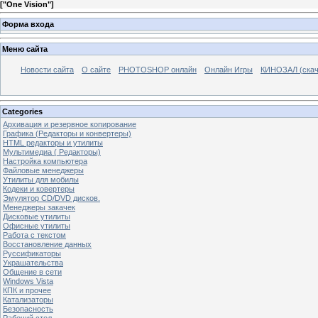
[
"One Vision"
]
Форма входа
Меню сайта
Новости сайта
О сайте
PHOTOSHOP онлайн
Онлайн Игры
КИНОЗАЛ (скач
Categories
Архивация и резервное копирование
Графика (Редакторы и конвертеры)
HTML редакторы и утилиты
Мультимедиа ( Редакторы)
Настройка компьютера
Файловые менеджеры
Утилиты для мобилы
Кодеки и ковертеры
Эмулятор CD/DVD дисков.
Менеджеры закачек
Дисковые утилиты
Офисные утилиты
Работа с текстом
Восстановление данных
Руссификаторы
Украшательства
Общение в сети
Windows Vista
КПК и прочее
Катализаторы
Безопасность
Рабочий стол