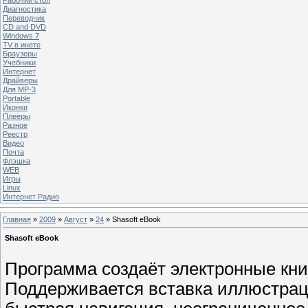
Диагностика
Переводчик
CD and DVD
Windows 7
TV в инете
Браузеры
Учебники
Интернет
Драйверы
Для MP-3
Portable
Иконки
Плееры
Разное
Реестр
Видео
Почта
Флэшка
WEB
Игры
Linux
Интернет Радио
Главная
»
2009
»
Август
»
24
» Shasoft eBook
Shasoft eBook
Программа создаёт электронные кни
Поддерживается вставка иллюстраци