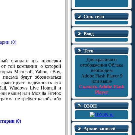
Соц. сети
Вход
рии (0)
Теги
Для красивого
ный стандарт для проверки
отображения Облака
 от той компании, о которой
необходим
орых Microsoft, Yahoo, eBay,
Adobe Flash Player 9
 письма будут обозначаться
или выше
арантирует надежность его
Скачать Adobe Flash
ail, Windows Live Hotmail и
Player
или выше) или Mozilla Firefox
ограмма не требует какой-либо
ОЗОН
тарии (0)
Архив записей