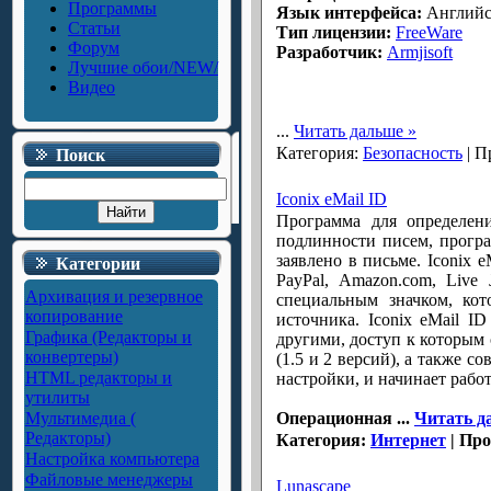
Программы
Язык интерфейса:
Английс
Статьи
Тип лицензии:
FreeWare
Форум
Разработчик:
Armjisoft
Лучшие обои/NEW/
Видео
...
Читать дальше »
Категория:
Безопасность
| П
Поиск
Iconix eMail ID
Программа для определен
подлинности писем, програ
заявлено в письме. Iconix 
Категории
PayPal, Amazon.com, Live
Архивация и резервное
специальным значком, ко
копирование
источника. Iconix eMail I
Графика (Редакторы и
другими, доступ к которым о
конвертеры)
(1.5 и 2 версий), а также с
HTML редакторы и
настройки, и начинает работ
утилиты
Мультимедиа (
Операционная
...
Читать д
Редакторы)
Категория:
Интернет
| Про
Настройка компьютера
Файловые менеджеры
Lunascape