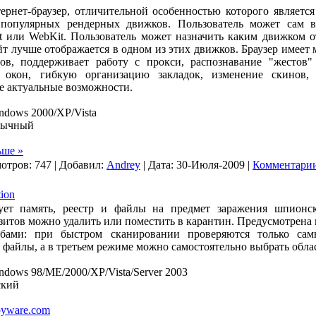
рнет-браузер, отличительной особенностью которого является
 популярных рендерных движков. Пользователь может сам в
ent или WebKit. Пользователь может назначить каким движком о
айт лучше отображается в одном из этих движков. Браузер имее
ов, поддерживает работу с прокси, распознавание "жестов
окон, гибкую организацию закладок, изменение скинов, 
е актуальные возможности.
dows 2000/XP/Vista
зычный
ьше »
отров: 747 | Добавил:
Andrey
| Дата:
30-Июля-2009
|
Комментарии
ion
ует память, реестр и файлы на предмет заражения шпионс
итов можно удалить или поместить в карантин. Предусмотрена
обами: при быстром сканировании проверяются только сам
е файлы, а в третьем режиме можно самостоятельно выбрать обла
dows 98/ME/2000/XP/Vista/Server 2003
кий
yware.com