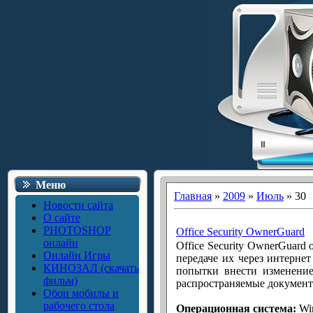
Меню
Главная
»
2009
»
Июль
»
30
Новости сайта
О сайте
PHOTOSHOP
Office Security OwnerGuard
онлайн
Office Security OwnerGuard
Онлайн Игры
передаче их через интерне
КИНОЗАЛ (скачать
попытки внести изменение
фильм)
распространяемые документ
Обои мобилы и
рабочего стола
Операционная система:
Win