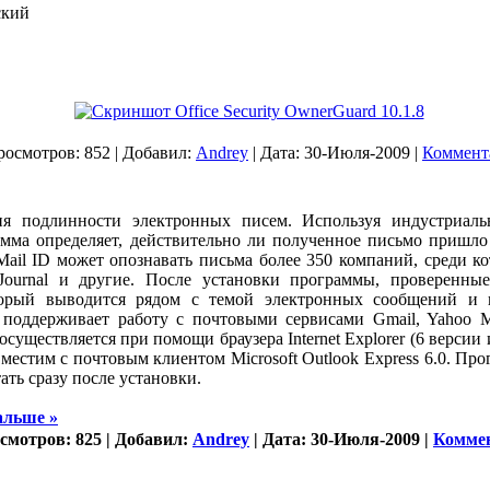
кий
росмотров: 852 | Добавил:
Andrey
| Дата:
30-Июля-2009
|
Коммента
ия подлинности электронных писем. Используя индустриаль
мма определяет, действительно ли полученное письмо пришло
eMail ID может опознавать письма более 350 компаний, среди кот
 Jоurnal и другие. После установки программы, проверенные
торый выводится рядом с темой электронных сообщений и г
D поддерживает работу с почтовыми сервисами Gmail, Yahoo M
существляется при помощи браузера Internet Explorer (6 версии 
овместим с почтовым клиентом Microsoft Outlook Express 6.0. Пр
ать сразу после установки.
альше »
смотров: 825 | Добавил:
Andrey
| Дата:
30-Июля-2009
|
Коммен