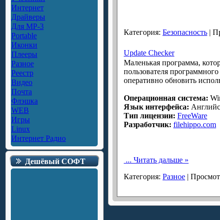
Интернет
Драйверы
Для MP-3
Категория:
Безопасность
| П
Portable
Иконки
Update Checker
Плееры
Маленькая программа, котор
Разное
пользователя программного
Реестр
оперативно обновить исполь
Видео
Почта
Операционная система:
Win
Флэшка
Язык интерфейса:
Английс
WEB
Тип лицензии:
FreeWare
Игры
Разработчик:
filehippo.com
Linux
Интернет Радио
...
Читать дальше »
Дешёвый СОФТ
Категория:
Разное
| Просмот