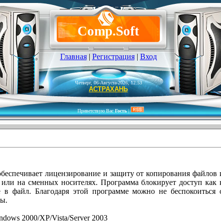
Comp.Soft
Главная
|
Регистрация
|
Вход
Четверг, 06-Августа-2026, 12:53
АСТРАХАНЬ
Приветствую Вас
Гость
|
 обеспечивает лицензирование и защиту от копирования файлов из
т или на сменных носителях. Программа блокирует доступ как
 в файл. Благодаря этой программе можно не беспокоиться 
ы.
dows 2000/XP/Vista/Server 2003