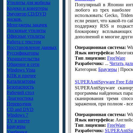
Утилиты для мобилы
Популярный в Японии инте
Кодеки и ковертеры
любого из трех наиболее
Эмулятор CD/DVD
использовать: Gecko, Trid
дисков.
если решит, что какой-то с
Менеджеры закачек
поддержку RSS и подкаст
Дисковые утилиты
блокировку всплывающих 
Офисные утилиты
дополнений и многие други
Работа с текстом
Восстановление данных
Операционная система:
Win
Язык интерфейса:
Многоя
Руссификаторы
Тип лицензии:
FreeWare
Украшательства
Разработчик:
...
Читать дал
Общение в сети
Категория:
Браузеры
| Просм
Windows Vista
КПК и прочее
Катализаторы
SUPERAntiSpyware Free Edit
Безопасность
SUPERAntiSpyware сканир
Рабочий стол
программы найденных параз
Диагностика
сканирования тремя спос
Переводчик
заражения, при полном - вс
CD and DVD
Операционная система:
Win
Windows 7
Язык интерфейса:
Английс
TV в инете
Тип лицензии:
FreeWare
Браузеры
Разработчик:
SUPERAntiSp
Учебники