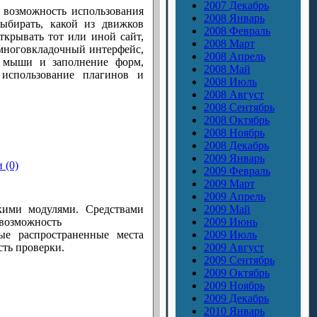
2007 Декабрь
 возможность использования
2008 Январь
ыбирать, какой из движков
2008 Февраль
ткрывать тот или иной сайт,
2008 Март
т многовкладочный интерфейс,
2008 Апрель
" мыши и заполнение форм,
2008 Май
использование плагинов и
2008 Июль
2008 Август
2008 Сентябрь
2008 Октябрь
2008 Ноябрь
2008 Декабрь
2009 Январь
 (0)
2009 Февраль
2009 Март
2009 Апрель
кими модулями. Средствами
2009 Май
 возможность
2009 Июнь
ые распространенные места
2009 Июль
сть проверки.
2009 Август
2009 Сентябрь
2009 Октябрь
2009 Ноябрь
2009 Декабрь
2010 Январь