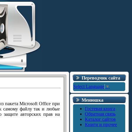
Переводчик сайта
Select Language
▼
Менюшка
 пакета Microsoft Office при
Гостевая книга
 к самому файлу так и любые
Обратная связь
о защите авторских прав на
Каталог сайтов
Книги и прочее