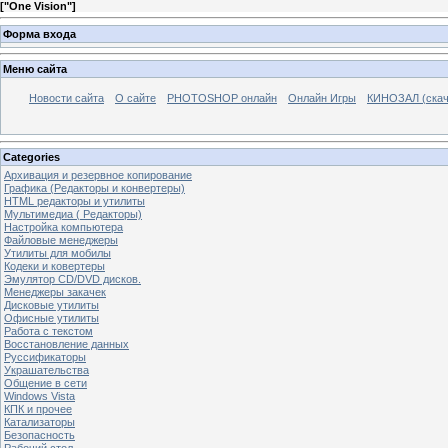
[
"One Vision"
]
Форма входа
Меню сайта
Новости сайта
О сайте
PHOTOSHOP онлайн
Онлайн Игры
КИНОЗАЛ (скач
Categories
Архивация и резервное копирование
Графика (Редакторы и конвертеры)
HTML редакторы и утилиты
Мультимедиа ( Редакторы)
Настройка компьютера
Файловые менеджеры
Утилиты для мобилы
Кодеки и ковертеры
Эмулятор CD/DVD дисков.
Менеджеры закачек
Дисковые утилиты
Офисные утилиты
Работа с текстом
Восстановление данных
Руссификаторы
Украшательства
Общение в сети
Windows Vista
КПК и прочее
Катализаторы
Безопасность
Рабочий стол