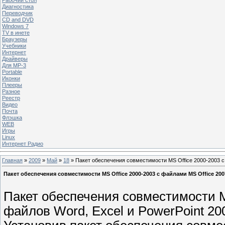
Диагностика
Переводчик
CD and DVD
Windows 7
TV в инете
Браузеры
Учебники
Интернет
Драйверы
Для MP-3
Portable
Иконки
Плееры
Разное
Реестр
Видео
Почта
Флэшка
WEB
Игры
Linux
Интернет Радио
Главная
»
2009
»
Май
»
18
» Пакет обеспечения совместимости MS Office 2000-2003 с
Пакет обеспечения совместимости MS Office 2000-2003 с файлами MS Office 200
Пакет обеспечения совместимости Mi
файлов Word, Excel и PowerPoint 20