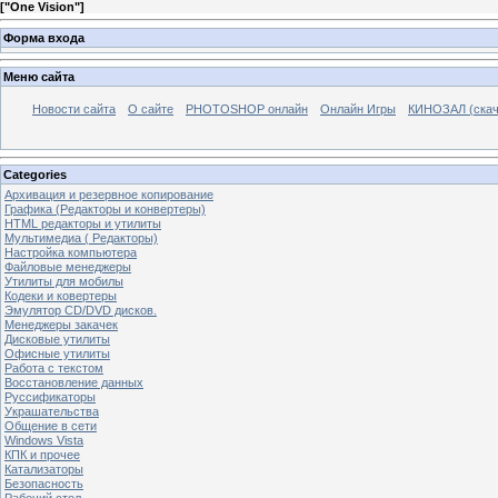
[
"One Vision"
]
Форма входа
Меню сайта
Новости сайта
О сайте
PHOTOSHOP онлайн
Онлайн Игры
КИНОЗАЛ (скач
Categories
Архивация и резервное копирование
Графика (Редакторы и конвертеры)
HTML редакторы и утилиты
Мультимедиа ( Редакторы)
Настройка компьютера
Файловые менеджеры
Утилиты для мобилы
Кодеки и ковертеры
Эмулятор CD/DVD дисков.
Менеджеры закачек
Дисковые утилиты
Офисные утилиты
Работа с текстом
Восстановление данных
Руссификаторы
Украшательства
Общение в сети
Windows Vista
КПК и прочее
Катализаторы
Безопасность
Рабочий стол