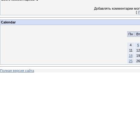
Добавлять комментарии могу
[
Р
Calendar
Пн
Вт
4
5
11
12
18
19
25
26
Полная версия сайта