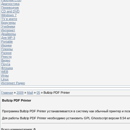
Диагностика
Переводчик
CD and DVD
Windows 7
TV в инете
Браузеры
Учебники
Интернет
Драйверы
Для MP-3
Portable
Иконки
Плееры
Разное
Реестр
Видео
Почта
Флэшка
WEB
Игры
Linux
Интернет Радио
Главная
»
2009
»
Май
»
05
» Bullzip PDF Printer
Bullzip PDF Printer
Программа Bullzip PDF Printer устанавливается в систему как обычный принтер и по
Для работы Bullzip PDF Printer необходимо установить GPL Ghostscript версии 8.54
Всего комментариев
:
0